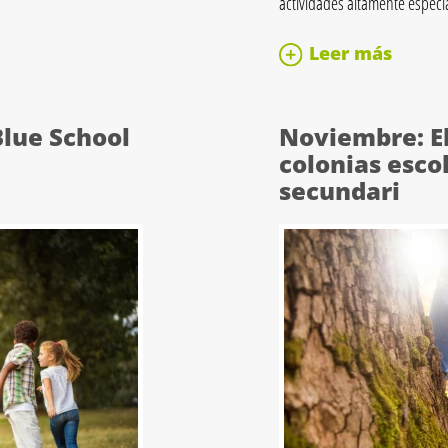
actividades altamente especi
Leer más
Blue School
Noviembre: El
colonias escol
secundari