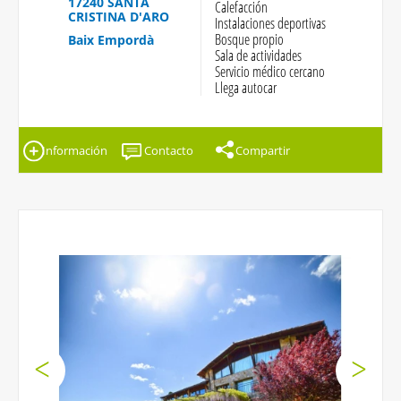
17240 SANTA
Calefacción
CRISTINA D'ARO
Instalaciones deportivas
Bosque propio
Baix Empordà
Sala de actividades
Servicio médico cercano
Llega autocar
Información
Contacto
Compartir