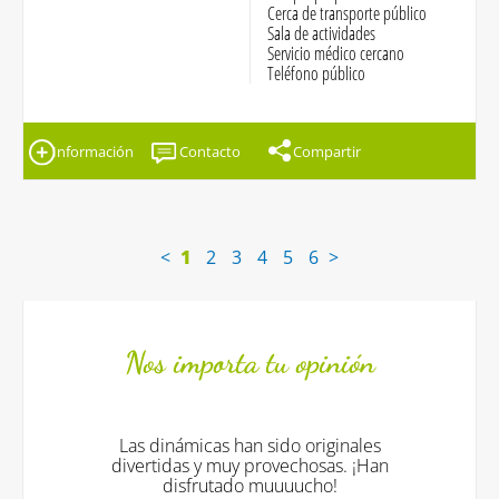
Cerca de transporte público
Sala de actividades
Servicio médico cercano
Teléfono público
Información
Contacto
Compartir
<
1
2
3
4
5
6
>
Nos importa tu opinión
Las dinámicas han sido originales
divertidas y muy provechosas. ¡Han
disfrutado muuuucho!