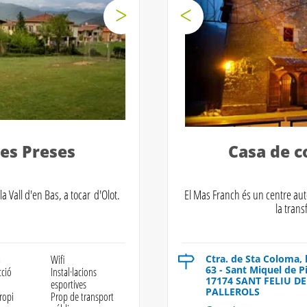
Les Preses
Casa de c
la Vall d'en Bas, a tocar d'Olot.
El Mas Franch és un centre auto
la trans
a
Wifi
Ctra. de Sta Coloma,
63 - Sant Miquel de P
cció
Instal·lacions
17174 SANT FELIU DE
esportives
PALLEROLS
ropi
Prop de transport