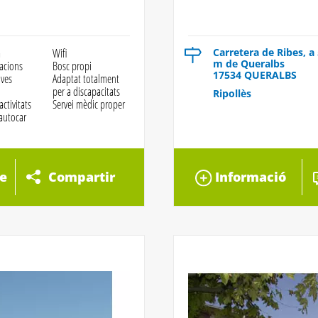
a
Wifi
Carretera de Ribes, a
m de Queralbs
lacions
Bosc propi
17534 QUERALBS
ives
Adaptat totalment
per a discapacitats
Ripollès
activitats
Servei mèdic proper
 autocar
e
Compartir
Informació