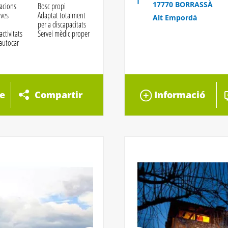
17770 BORRASSÀ
lacions
Bosc propi
ives
Adaptat totalment
Alt Empordà
per a discapacitats
activitats
Servei mèdic proper
 autocar
e
Compartir
Informació