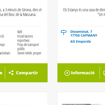
s, a 3 minuts de Girona, dins el
Els Estanys és una casa de dire
casa del Bosc de la Massana.
"Un m
a
Wifi
Disseminat, 7
17750 CAPMANY
cció
Instal·lacions
esportives
Alt Empordà
ropi
Prop de transport
públic
activitats
Servei mèdic proper
e
Compartir
Informació