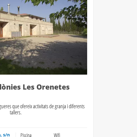
lònies Les Orenetes
ueres que ofereix activitats de granja i diferents
tallers.
, s/n
Piscina
Wifi