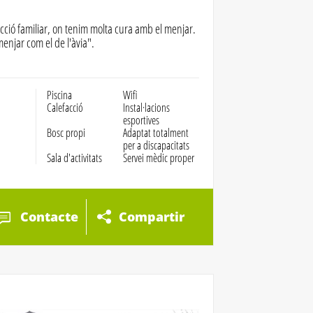
cció familiar, on tenim molta cura amb el menjar.
enjar com el de l'àvia".
Piscina
Wifi
Calefacció
Instal·lacions
esportives
Bosc propi
Adaptat totalment
per a discapacitats
Sala d'activitats
Servei mèdic proper
Contacte
Compartir