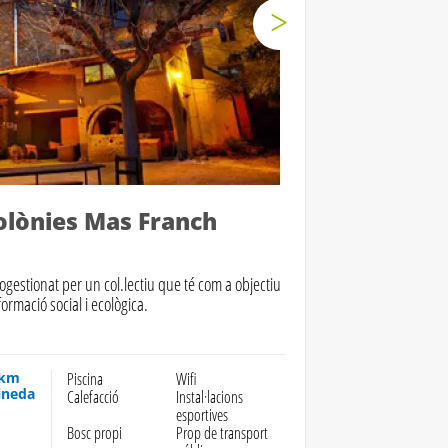
olònies Mas Franch
gestionat per un col.lectiu que té com a objectiu
formació social i ecològica.
 km
Piscina
Wifi
ineda
Calefacció
Instal·lacions
esportives
Bosc propi
Prop de transport