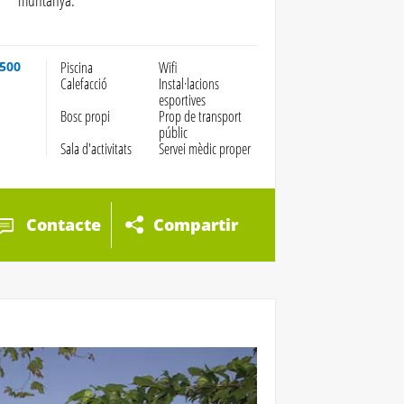
muntanya.
 500
Piscina
Wifi
Calefacció
Instal·lacions
esportives
Bosc propi
Prop de transport
públic
Sala d'activitats
Servei mèdic proper
Contacte
Compartir