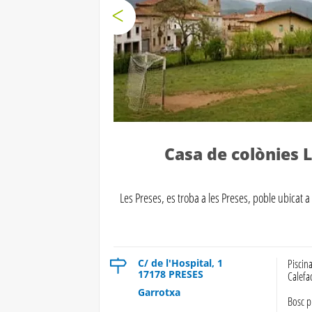
Casa de colònies 
Les Preses, es troba a les Preses, poble ubicat a 
C/ de l'Hospital, 1
Piscin
17178 PRESES
Calefa
Garrotxa
Bosc p