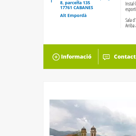
8, parcel·la 135
Instal·
17761 CABANES
esport
Alt Empordà
Sala d'
Arriba
Informació
Contact