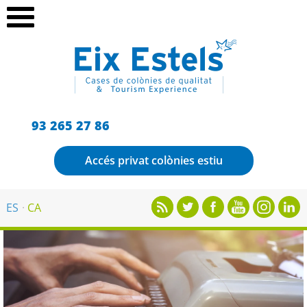
93 265 27 86
Accés privat colònies estiu
ES
CA