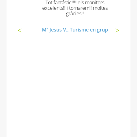
Tot fantástic!!!! els monitors
excelents!! i tornarem!! moltes
gràcies!!
Mª Jesus V., Turisme en grup