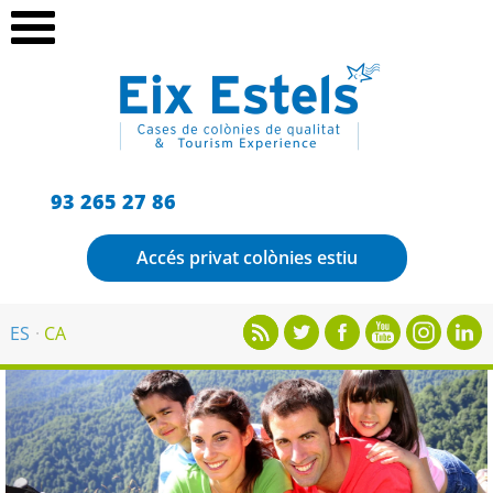
93 265 27 86
Accés privat colònies estiu
ES
CA