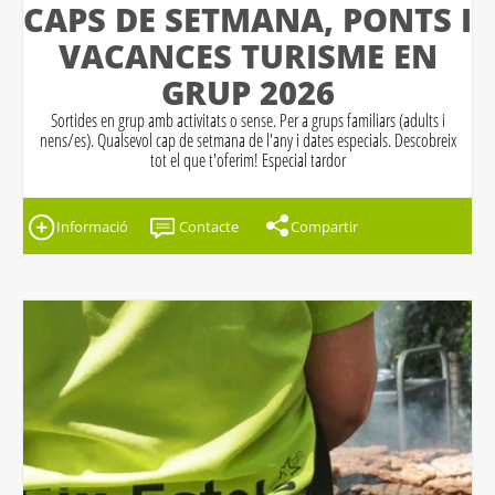
CAPS DE SETMANA, PONTS I
VACANCES TURISME EN
GRUP 2026
Sortides en grup amb activitats o sense. Per a grups familiars (adults i
nens/es). Qualsevol cap de setmana de l'any i dates especials. Descobreix
tot el que t'oferim! Especial tardor
Informació
Contacte
Compartir