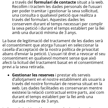
a través del
formulari de contacte
situat a la web.
Recollim i tractem les dades personals de l’usuari
per poder tramitar i gestionar la seva sol·licitud,
una consulta o qualsevol petició que realitza a
través del formulari. Aquestes dades les
conservem durant el temps necessari per complir
la seva petició i durant el temps establert per la llei
amb una duració mínima de 3 anys.
La base de legitimació del tractament de les dades serà
el consentiment que atorga l’usuari en seleccionar la
casella d’acceptació de la nostra política de privacitat
abans d’enviar la petició. L’usuari té dret a revocar el seu
consentiment en qualsevol moment sense que això
afecti la licitud del tractament basat en el consentiment
previ a la seva retirada.
Gestionar les reserves
i prestar els serveis
d’allotjament en el nostre establiment als usuaris a
través del nostre formulari de reserva situat en la
web. Les dades facilitades es conservaran mentre
existeixi la relació contractual entre parts, així com
durant el temps establert per la llei amb una
durada mínima de 3 anys.