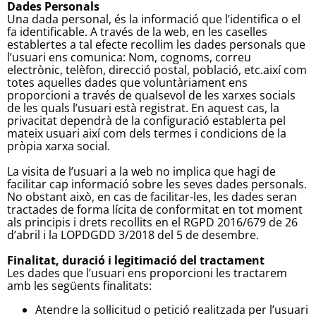
Dades Personals
Una dada personal, és la informació que l’identifica o el
fa identificable. A través de la web, en les caselles
establertes a tal efecte recollim les dades personals que
l’usuari ens comunica: Nom, cognoms, correu
electrònic, telèfon, direcció postal, població, etc.així com
totes aquelles dades que voluntàriament ens
proporcioni a través de qualsevol de les xarxes socials
de les quals l’usuari està registrat. En aquest cas, la
privacitat dependrà de la configuració establerta pel
mateix usuari així com dels termes i condicions de la
pròpia xarxa social.
La visita de l’usuari a la web no implica que hagi de
facilitar cap informació sobre les seves dades personals.
No obstant això, en cas de facilitar-les, les dades seran
tractades de forma lícita de conformitat en tot moment
als principis i drets recollits en el RGPD 2016/679 de 26
d’abril i la LOPDGDD 3/2018 del 5 de desembre.
Finalitat, duració i legitimació del tractament
Les dades que l’usuari ens proporcioni les tractarem
amb les següents finalitats:
Atendre la sol·licitud o petició realitzada per l’usuari