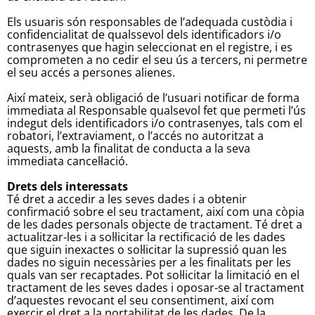
Els usuaris són responsables de l’adequada custòdia i
confidencialitat de qualssevol dels identificadors i/o
contrasenyes que hagin seleccionat en el registre, i es
comprometen a no cedir el seu ús a tercers, ni permetre
el seu accés a persones alienes.
Així mateix, serà obligació de l’usuari notificar de forma
immediata al Responsable qualsevol fet que permeti l’ús
indegut dels identificadors i/o contrasenyes, tals com el
robatori, l’extraviament, o l’accés no autoritzat a
aquests, amb la finalitat de conducta a la seva
immediata cancel·lació.
Drets dels interessats
Té dret a accedir a les seves dades i a obtenir
confirmació sobre el seu tractament, així com una còpia
de les dades personals objecte de tractament. Té dret a
actualitzar-les i a sol·licitar la rectificació de les dades
que siguin inexactes o sol·licitar la supressió quan les
dades no siguin necessàries per a les finalitats per les
quals van ser recaptades. Pot sol·licitar la limitació en el
tractament de les seves dades i oposar-se al tractament
d’aquestes revocant el seu consentiment, així com
exercir el dret a la portabilitat de les dades. De la