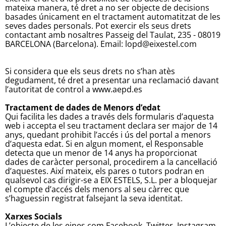
mateixa manera, té dret a no ser objecte de decisions
basades únicament en el tractament automatitzat de les
seves dades personals. Pot exercir els seus drets
contactant amb nosaltres Passeig del Taulat, 235 - 08019
BARCELONA (Barcelona). Email: lopd@eixestel.com
Si considera que els seus drets no s’han atès
degudament, té dret a presentar una reclamació davant
l’autoritat de control a www.aepd.es
Tractament de dades de Menors d’edat
Qui facilita les dades a través dels formularis d’aquesta
web i accepta el seu tractament declara ser major de 14
anys, quedant prohibit l’accés i ús del portal a menors
d’aquesta edat. Si en algun moment, el Responsable
detecta que un menor de 14 anys ha proporcionat
dades de caràcter personal, procedirem a la cancel·lació
d’aquestes. Així mateix, els pares o tutors podran en
qualsevol cas dirigir-se a EIX ESTELS, S.L. per a bloquejar
el compte d’accés dels menors al seu càrrec que
s’haguessin registrat falsejant la seva identitat.
Xarxes Socials
L’objecte de les eines com Facebook, Twitter, Instagram,