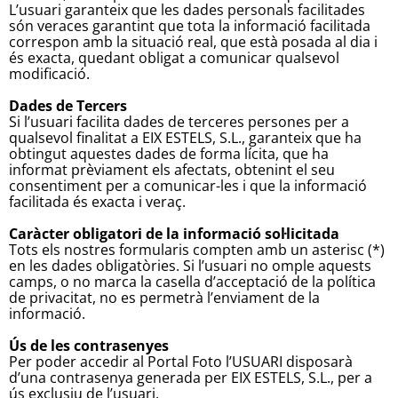
L’usuari garanteix que les dades personals facilitades
són veraces garantint que tota la informació facilitada
correspon amb la situació real, que està posada al dia i
és exacta, quedant obligat a comunicar qualsevol
modificació.
Dades de Tercers
Si l’usuari facilita dades de terceres persones per a
qualsevol finalitat a EIX ESTELS, S.L., garanteix que ha
obtingut aquestes dades de forma lícita, que ha
informat prèviament els afectats, obtenint el seu
consentiment per a comunicar-les i que la informació
facilitada és exacta i veraç.
Caràcter obligatori de la informació sol·licitada
Tots els nostres formularis compten amb un asterisc (*)
en les dades obligatòries. Si l’usuari no omple aquests
camps, o no marca la casella d’acceptació de la política
de privacitat, no es permetrà l’enviament de la
informació.
Ús de les contrasenyes
Per poder accedir al Portal Foto l’USUARI disposarà
d’una contrasenya generada per EIX ESTELS, S.L., per a
ús exclusiu de l’usuari.