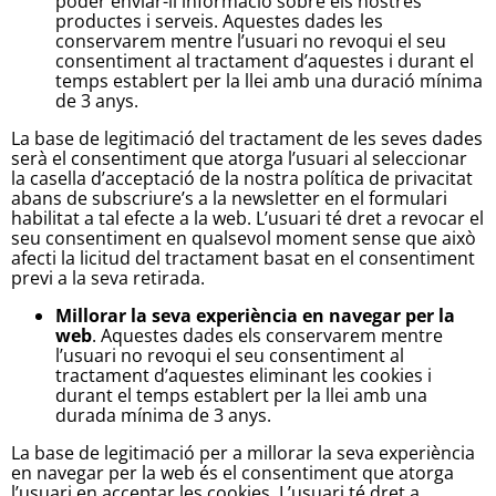
poder enviar-li informació sobre els nostres
productes i serveis. Aquestes dades les
conservarem mentre l’usuari no revoqui el seu
consentiment al tractament d’aquestes i durant el
temps establert per la llei amb una duració mínima
de 3 anys.
La base de legitimació del tractament de les seves dades
serà el consentiment que atorga l’usuari al seleccionar
la casella d’acceptació de la nostra política de privacitat
abans de subscriure’s a la newsletter en el formulari
habilitat a tal efecte a la web. L’usuari té dret a revocar el
seu consentiment en qualsevol moment sense que això
afecti la licitud del tractament basat en el consentiment
previ a la seva retirada.
Millorar la seva experiència en navegar per la
web
. Aquestes dades els conservarem mentre
l’usuari no revoqui el seu consentiment al
tractament d’aquestes eliminant les cookies i
durant el temps establert per la llei amb una
durada mínima de 3 anys.
La base de legitimació per a millorar la seva experiència
en navegar per la web és el consentiment que atorga
l’usuari en acceptar les cookies. L’usuari té dret a