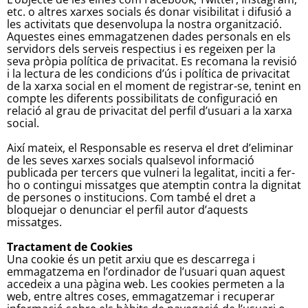
etc. o altres xarxes socials és donar visibilitat i difusió a
les activitats que desenvolupa la nostra organització.
Aquestes eines emmagatzenen dades personals en els
servidors dels serveis respectius i es regeixen per la
seva pròpia política de privacitat. Es recomana la revisió
i la lectura de les condicions d’ús i política de privacitat
de la xarxa social en el moment de registrar-se, tenint en
compte les diferents possibilitats de configuració en
relació al grau de privacitat del perfil d’usuari a la xarxa
social.
Així mateix, el Responsable es reserva el dret d’eliminar
de les seves xarxes socials qualsevol informació
publicada per tercers que vulneri la legalitat, inciti a fer-
ho o contingui missatges que atemptin contra la dignitat
de persones o institucions. Com també el dret a
bloquejar o denunciar el perfil autor d’aquests
missatges.
Tractament de Cookies
Una cookie és un petit arxiu que es descarrega i
emmagatzema en l’ordinador de l’usuari quan aquest
accedeix a una pàgina web. Les cookies permeten a la
web, entre altres coses, emmagatzemar i recuperar