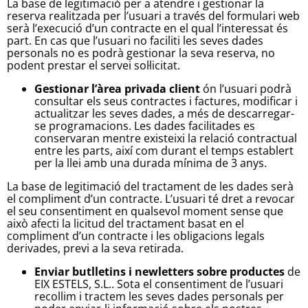
La base de legitimació per a atendre i gestionar la
reserva realitzada per l’usuari a través del formulari web
serà l’execució d’un contracte en el qual l’interessat és
part. En cas que l’usuari no faciliti les seves dades
personals no es podrà gestionar la seva reserva, no
podent prestar el servei sol·licitat.
Gestionar l’àrea privada client
ón l’usuari podrà
consultar els seus contractes i factures, modificar i
actualitzar les seves dades, a més de descarregar-
se programacions. Les dades facilitades es
conservaran mentre existeixi la relació contractual
entre les parts, així com durant el temps establert
per la llei amb una durada mínima de 3 anys.
La base de legitimació del tractament de les dades serà
el compliment d’un contracte. L’usuari té dret a revocar
el seu consentiment en qualsevol moment sense que
això afecti la licitud del tractament basat en el
compliment d’un contracte i les obligacions legals
derivades, previ a la seva retirada.
Enviar butlletins i newletters sobre productes
de
EIX ESTELS, S.L.. Sota el consentiment de l’usuari
recollim i tractem les seves dades personals per