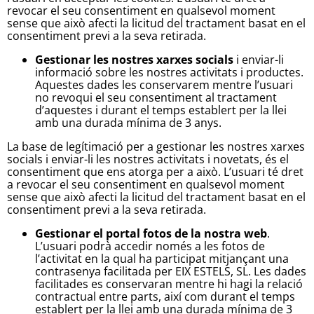
revocar el seu consentiment en qualsevol moment
sense que això afecti la licitud del tractament basat en el
consentiment previ a la seva retirada.
Gestionar les nostres xarxes socials
i enviar-li
informació sobre les nostres activitats i productes.
Aquestes dades les conservarem mentre l’usuari
no revoqui el seu consentiment al tractament
d’aquestes i durant el temps establert per la llei
amb una durada mínima de 3 anys.
La base de legítimació per a gestionar les nostres xarxes
socials i enviar-li les nostres activitats i novetats, és el
consentiment que ens atorga per a això. L’usuari té dret
a revocar el seu consentiment en qualsevol moment
sense que això afecti la licitud del tractament basat en el
consentiment previ a la seva retirada.
Gestionar el portal fotos de la nostra web
.
L’usuari podrà accedir només a les fotos de
l’activitat en la qual ha participat mitjançant una
contrasenya facilitada per EIX ESTELS, SL. Les dades
facilitades es conservaran mentre hi hagi la relació
contractual entre parts, així com durant el temps
establert per la llei amb una durada mínima de 3