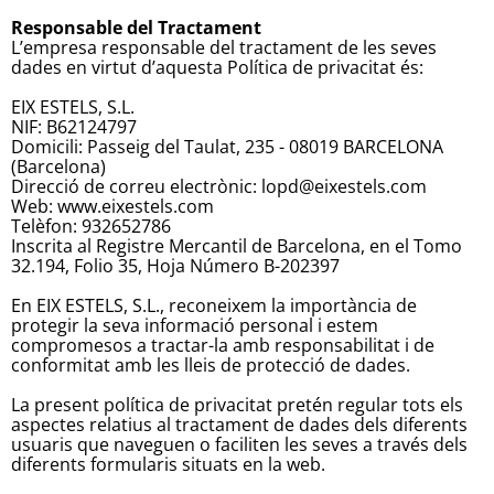
Responsable del Tractament
L’empresa responsable del tractament de les seves
dades en virtut d’aquesta Política de privacitat és:
EIX ESTELS, S.L.
NIF: B62124797
Domicili: Passeig del Taulat, 235 - 08019 BARCELONA
(Barcelona)
Direcció de correu electrònic: lopd@eixestels.com
Web: www.eixestels.com
Telèfon: 932652786
Inscrita al Registre Mercantil de Barcelona, en el Tomo
32.194, Folio 35, Hoja Número B-202397
En EIX ESTELS, S.L., reconeixem la importància de
protegir la seva informació personal i estem
compromesos a tractar-la amb responsabilitat i de
conformitat amb les lleis de protecció de dades.
La present política de privacitat pretén regular tots els
aspectes relatius al tractament de dades dels diferents
usuaris que naveguen o faciliten les seves a través dels
diferents formularis situats en la web.