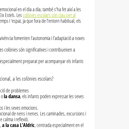
mocional en el dia a dia, també s’ha fet així a les
Eix Estels. Les
colònies escolars són clau per al
emps i ‘espai, ja que fora de l’entorn habitual, els
convivència fomenten l’autonomia i l’adaptació a noves
es colònies són significatives i contribueixen a
 especialment preparat per acompanyar els infants
nal, a les colònies escolars?
lució de problemes
o
la dansa
, els infants poden expressar les seves
os i les seves emocions.
ocional de nens i nenes. Les caminades, excursions i
 calma i reflexió.
 a la casa L’Aldric
, centrada especialment en el