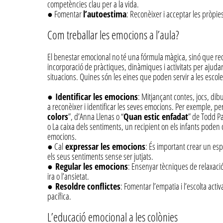
competències clau per a la vida.
● Fomentar
l’autoestima
: Reconèixer i acceptar les pròpie
Com treballar les emocions a l’aula?
El benestar emocional no té una fórmula màgica, sinó que reque
incorporació de pràctiques, dinàmiques i activitats per ajudar a
situacions. Quines són les eines que poden servir a les escole
●
Identificar les emocions
: Mitjançant contes, jocs, di
a reconèixer i identificar les seves emocions. Per exemple, per
colors
”, d’Anna Llenas o “
Quan estic enfadat
” de Todd P
o La caixa dels sentiments, un recipient on els infants poden
emocions.
● Cal
expressar les emocions
: És important crear un esp
els seus sentiments sense ser jutjats.
●
Regular les emocions
: Ensenyar tècniques de relaxació
ira o l’ansietat.
●
Resoldre conflictes
: Fomentar l’empatia i l’escolta act
pacífica.
L’educació emocional a les colònies