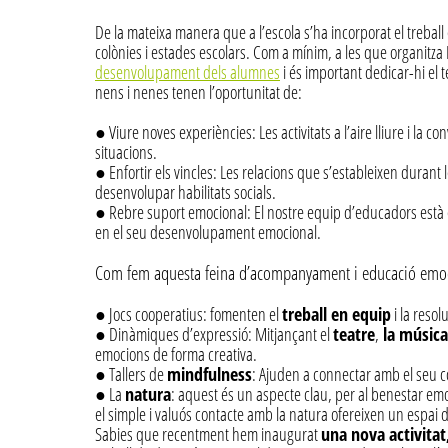
De la mateixa manera que a l’escola s’ha incorporat el treball e
colònies i estades escolars. Com a mínim, a les que organitza 
desenvolupament dels alumnes
i és important dedicar-hi el t
nens i nenes tenen l’oportunitat de:
● Viure noves experiències: Les activitats a l’aire lliure i la 
situacions.
● Enfortir els vincles: Les relacions que s’estableixen durant l
desenvolupar habilitats socials.
● Rebre suport emocional: El nostre equip d’educadors està
en el seu desenvolupament emocional.
Com fem aquesta feina d’acompanyament i educació emocio
● Jocs cooperatius: fomenten el
treball en equip
i la reso
● Dinàmiques d’expressió: Mitjançant el
teatre
,
la música
emocions de forma creativa.
● Tallers de
mindfulness
: Ajuden a connectar amb el seu c
● La
natura
: aquest és un aspecte clau, per al benestar em
el simple i valuós contacte amb la natura ofereixen un espai de
Sabies que recentment hem inaugurat
una nova activitat,