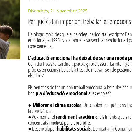
Divendres, 21 Novembre 2025
Per què és tan important treballar les emocions 
Ha plogut molt, des que el psicòleg, periodista i escriptor Dani
emocional, el 1995. No fa tant ens va semblar revolucionari par
coneixements.
L’educació emocional ha deixat de ser una moda pe
Com diu Howard Gardner, psicòleg i professor, “La intel·ligèn
pròpies emocions i les dels altres, de motivar-se i de gestiona
els altres”
Els beneficis de fer un bon treball emocional a les aules són 
bon
pla d’educació emocional
a les escoles?
●
Millorar el clima escolar
: Un ambient en què nens i ne
la convivència.
● Augmentar el
rendiment acadèmic
: Els infants que sa
concentrats i motivat per a aprendre.
● Desenvolupar
habilitats socials
: L’empatia, la Comunicac