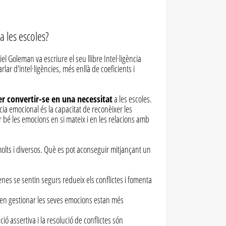
a les escoles?
el Goleman va escriure el seu llibre Intel·ligència
lar d’intel·ligències, més enllà de coeficients i
r convertir-se en una necessitat
a les escoles.
cia emocional és la capacitat de reconèixer les
r bé les emocions en si mateix i en les relacions amb
molts i diversos. Què es pot aconseguir mitjançant un
nes se sentin segurs redueix els conflictes i fomenta
ben gestionar les seves emocions estan més
ió assertiva i la resolució de conflictes són