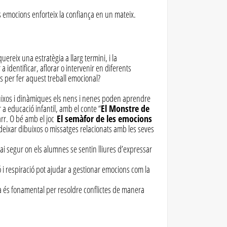
s emocions enforteix la confiança en un mateix.
reix una estratègia a llarg termini, i la
 identificar, aflorar o intervenir en diferents
s per fer aquest treball emocional?
buixos i dinàmiques els nens i nenes poden aprendre
 a educació infantil, amb el conte “
El Monstre de
arr. O bé amb el joc
El semàfor de les emocions
 deixar dibuixos o missatges relacionats amb les seves
ai segur on els alumnes se sentin lliures d’expressar
 i respiració pot ajudar a gestionar emocions com la
iva és fonamental per resoldre conflictes de manera