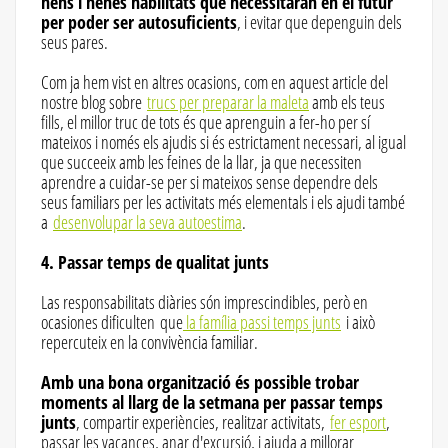
nens i nenes habilitats que necessitaran en el futur
per poder ser autosuficients
, i evitar que depenguin dels
seus pares.
Com ja hem vist en altres ocasions, com en aquest article del
nostre blog sobre
trucs per preparar la maleta
amb els teus
fills, el millor truc de tots és que aprenguin a fer-ho per sí
mateixos i només els ajudis si és estrictament necessari, al igual
que succeeix amb les feines de la llar, ja que necessiten
aprendre a cuidar-se per si mateixos sense dependre dels
seus familiars per les activitats més elementals i els ajudi també
a
desenvolupar la seva autoestima
.
4. Passar temps de qualitat junts
Las responsabilitats diàries són imprescindibles, però en
ocasiones dificulten que
la família passi temps junts
i això
repercuteix en la convivència familiar.
Amb una bona organització és possible trobar
moments al llarg de la setmana per passar temps
junts
, compartir experiències, realitzar activitats,
fer esport
,
passar les vacances, anar d'excursió, i ajuda a millorar