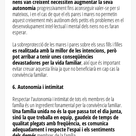
nens van creixent necessiten augmentar la seva
autonomia
progressivament fins aconseguir valer-se per si
mateixos, i en el cas de que el els pares i mares no permetin
aquest creixement més autònom dels petits els problemes en el
desenvolupament intel·lectual i mental dels nens no es faran
esperar.
La sobreprotecció de les mares i pares sobre els seus fills i filles
es realitzada amb la millor de les intencions, però
pot arribar a tenir unes conseqüències
devastadores per la vida familiar
, així que és important
evitar creuar aquesta línia ja que no beneficiarà en cap cas la
convivència familiar.
6. Autonomia i intimitat
Respectar l'autonomia i intimitat de tots els membres de la
família és un ingredient fonamental per la convivència familiar.
Una família unida no és la que passa tot el dia junta,
sinó la que treballa en equip, gaudeix de temps de
qualitat plegats amb freqüència, es comunica
adequadament i respecte l'espai i els sentiments
dels demés
membres de la família.