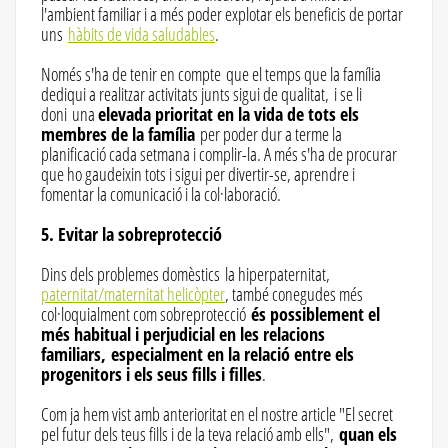
l'ambient familiar i a més poder explotar els beneficis de portar
uns
hàbits de vida saludables
.
Només s'ha de tenir en compte que el temps que la família
dediqui a realitzar activitats junts sigui de qualitat, i se li
doni una
elevada prioritat en la vida de tots els
membres de la família
per poder dur a terme la
planificació cada setmana i complir-la. A més s'ha de procurar
que ho gaudeixin tots i sigui per divertir-se, aprendre i
fomentar la comunicació i la col·laboració.
5. Evitar la sobreprotecció
Dins dels problemes domèstics la hiperpaternitat,
paternitat/maternitat helicòpter
, també conegudes més
col·loquialment com sobreprotecció
és possiblement el
més habitual i perjudicial en les relacions
familiars, especialment en la relació entre els
progenitors i els seus fills i filles
.
Com ja hem vist amb anterioritat en el nostre article "El secret
pel futur dels teus fills i de la teva relació amb ells",
quan els