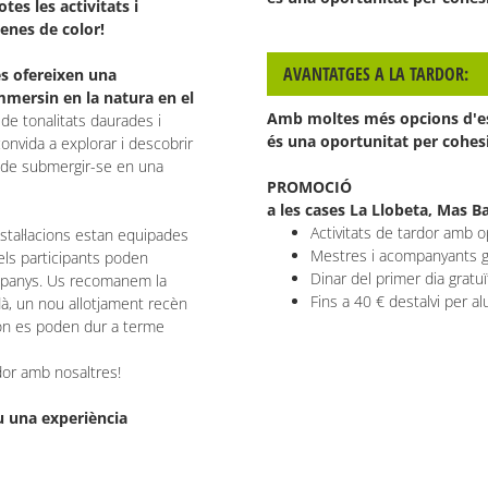
tes les activitats i
enes de color!
AVANTATGES A LA TARDOR:
es ofereixen una
mmersin en la natura en el
Amb moltes més opcions d'esco
de tonalitats daurades i
és una oportunitat per cohesi
nvida a explorar i descobrir
t de submergir-se en una
PROMOCIÓ
a les cases La Llobeta, Mas B
Activitats de tardor amb 
instal·lacions estan equipades
Mestres i acompanyants g
els participants poden
Dinar del primer dia gratu
ompanys. Us recomanem la
Fins a 40 € destalvi per 
edà, un nou allotjament recèn
 on es poden dur a terme
rdor amb nosaltres!
iu una experiència