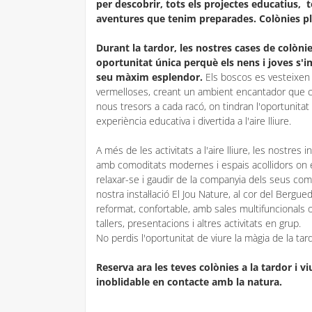
per descobrir, tots els projectes educatius, to
aventures que tenim preparades.
Colònies pl
Durant la tardor, les nostres cases de colòni
oportunitat única perquè els nens i joves s'i
seu màxim esplendor.
Els boscos es vesteixen 
vermelloses, creant un ambient encantador que co
nous tresors a cada racó, on tindran l'oportunita
experiència educativa i divertida a l'aire lliure.
A més de les activitats a l'aire lliure, les nostres 
amb comoditats modernes i espais acollidors on 
relaxar-se i gaudir de la companyia dels seus c
nostra instal·lació El Jou Nature, al cor del Bergu
reformat, confortable, amb sales multifuncionals
tallers, presentacions i altres activitats en grup.
No perdis l'oportunitat de viure la màgia de la ta
Reserva ara les teves colònies a la tardor i v
inoblidable en contacte amb la natura.