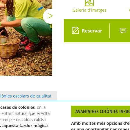
Galeria d'imatges
Gal
Reservar
lònies escolars de qualitat
 cases de colònies
, on la
AVANTATGES COLÒNIES TARD
 l'entorn natural que envolta
nari ple de colors càlids i
Amb moltes més opcions d'esco
s aquesta tardor màgica
és una oportunitat per cohesi