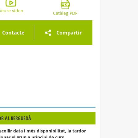
eria d'imatges
Veure video
Galeria d'imatges
Catàleg PDF
Contacte
Compartir
OR AL BERGUEDÀ
llir data i més disponibilitat, la tardor
onar el grup a principi de curs.