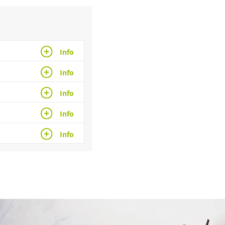
Info
Info
Info
Info
Info