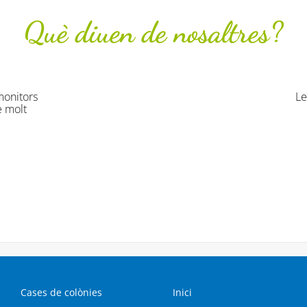
Què diuen de nosaltres?
ues han estat originals divertides i molt profitoses. Han gaudi
Col·legi Virgen de la Salud
Cases de colònies
Inici