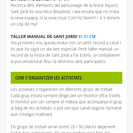
Recerca dels elements del personatge de la festa! Aquest
Sant Jordi és una mica despistat, i ara resulta que no troba
la seva espasa, ni la seva rosa! Com ho farem? I si li donem
un cop de ma?
TALLER MANUAL DE SANT JORDI
EI CI CM
Ara ja només ens queda endur-nos un petit record a casa! I
és que ha sigut un dia ben especial. Petit taller manual, un
record de la Festa de Sant Jordi a Eix Estels, on treballarem
la psicomotricitat fina i la destresa dels participants.
COM S'ORGANITZEN LES ACTIVITATS
Les activitats s'organitzen en diferents grups de treball.
Cada grup estarà sempre dirigit per un monitor d'Eix Estels.
El monitor pot ser sempre el mateix que acompanya el grup
al llarg de les activitats o pot ser que canviï segons l'activitat
que s'estigui realitzant.
Els grups de treball seran entre 20 i 30 places depenent
l'edat dels participants. Els grups poden venir fets del