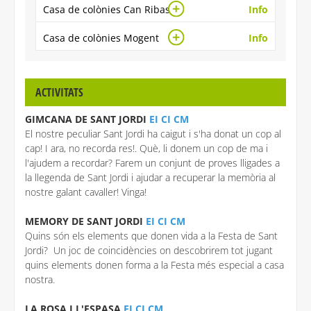
Casa de colònies Can Ribas
Info
Casa de colònies Mogent
Info
ACTIVITATS
GIMCANA DE SANT JORDI
EI CI CM
El nostre peculiar Sant Jordi ha caigut i s'ha donat un cop al
cap! I ara, no recorda res!. Què, li donem un cop de ma i
l'ajudem a recordar? Farem un conjunt de proves lligades a
la llegenda de Sant Jordi i ajudar a recuperar la memòria al
nostre galant cavaller! Vinga!
MEMORY DE SANT JORDI
EI CI CM
Quins són els elements que donen vida a la Festa de Sant
Jordi? Un joc de coincidències on descobrirem tot jugant
quins elements donen forma a la Festa més especial a casa
nostra.
LA ROSA I L'ESPASA
EI CI CM