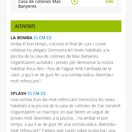
Casa de colònies Mas
Info
Banyeres
ACTIVITATS
LA BOMBA
CI CM CS
Arriba el bon temps, s'acosta el final de curs i convé
celebrar-ho plegats! Demostra les teves habilitats a la
piscina de la casa de colònies de Mas Banyeres.
Organitzarem activitats i proves per demostrar la nostra
habilitat física dins i fora de l'aigua! Amb l´arribada de la
calor, a qui li ve de gust fer una sortida lúdica, divertida i
molt refrescant?
SPLASH
CI CM CS
Una sortida d'un dia molt refrescant! Demostra les teves
habilitats a la piscina de la casa de colònies de Can Vandrell.
Organitzarem un macrojoc en què farem un seguit de
proves molt divertides a la piscina.... Ha arribat el bon
temps, a qui li ve de gust fer una sortida lúdica, divertida i
molt refrescant? Camins que suren sobre la piscina i una