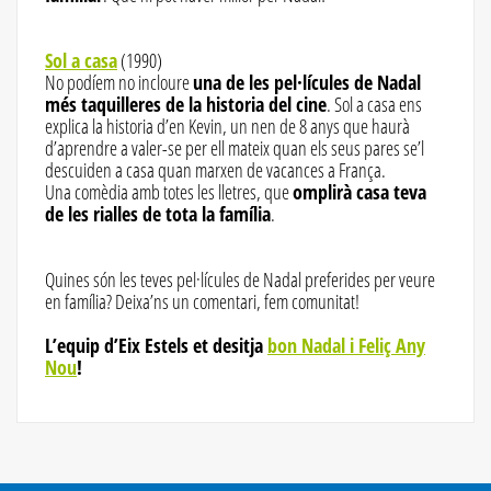
Sol a casa
(1990)
No podíem no incloure
una de les pel·lícules de Nadal
més taquilleres de la historia del cine
. Sol a casa ens
explica la historia d’en Kevin, un nen de 8 anys que haurà
d’aprendre a valer-se per ell mateix quan els seus pares se’l
descuiden a casa quan marxen de vacances a França.
Una comèdia amb totes les lletres, que
omplirà casa teva
de les rialles de tota la família
.
Quines són les teves pel·lícules de Nadal preferides per veure
en família? Deixa’ns un comentari, fem comunitat!
L’equip d’Eix Estels et desitja
bon Nadal i Feliç Any
Nou
!