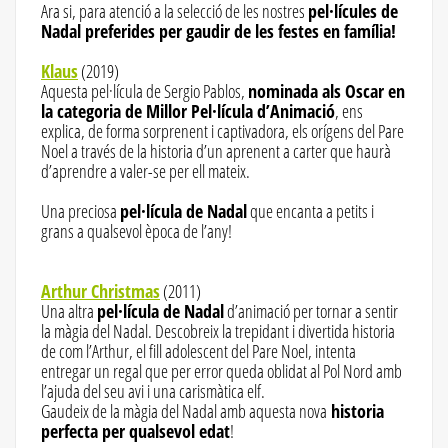
Ara si, para atenció a la selecció de les nostres
pel·lícules de
Nadal preferides per gaudir de les festes en família!
Klaus
(2019)
Aquesta pel·lícula de Sergio Pablos,
nominada als Oscar en
la categoria de Millor Pel·lícula d’Animació
, ens
explica, de forma sorprenent i captivadora, els orígens del Pare
Noel a través de la historia d’un aprenent a carter que haurà
d’aprendre a valer-se per ell mateix.
Una preciosa
pel·lícula de Nadal
que encanta a petits i
grans a qualsevol època de l’any!
Arthur Christmas
(2011)
Una altra
pel·lícula de Nadal
d’animació per tornar a sentir
la màgia del Nadal. Descobreix la trepidant i divertida historia
de com l’Arthur, el fill adolescent del Pare Noel, intenta
entregar un regal que per error queda oblidat al Pol Nord amb
l’ajuda del seu avi i una carismàtica elf.
Gaudeix de la màgia del Nadal amb aquesta nova
historia
perfecta per qualsevol edat
!