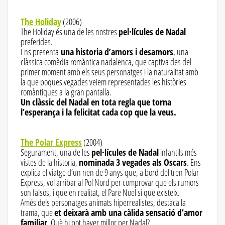
The Holiday
(2006)
The Holiday és una de les nostres
pel·lícules de Nadal
preferides.
Ens presenta
una historia d’amors i desamors
, una
clàssica comèdia romàntica nadalenca, que captiva des del
primer moment amb els seus personatges i la naturalitat amb
la que poques vegades veiem representades les històries
romàntiques a la gran pantalla.
Un clàssic del Nadal en tota regla que torna
l’esperança i la felicitat cada cop que la veus.
The Polar Express
(2004)
Segurament, una de les
pel·lícules de Nadal
infantils més
vistes de la historia,
nominada 3 vegades als Oscars
. Ens
explica el viatge d’un nen de 9 anys que, a bord del tren Polar
Express, vol arribar al Pol Nord per comprovar que els rumors
son falsos, i que en realitat, el Pare Noel si que existeix.
Amés dels personatges animats hiperrealistes, destaca la
trama, que
et deixarà amb una càlida sensació d’amor
familiar
. Què hi pot haver millor per Nadal?