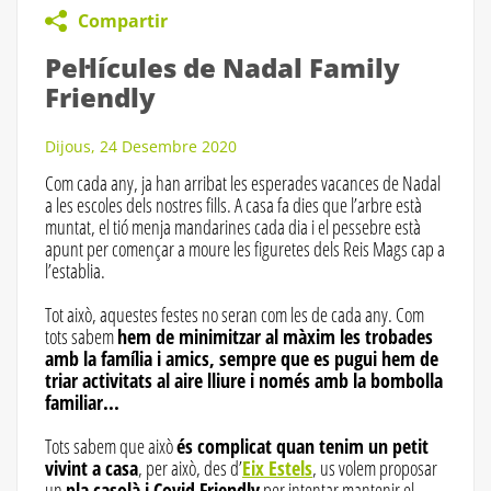
Compartir
Pel·lícules de Nadal Family
Friendly
Dijous, 24 Desembre 2020
Com cada any, ja han arribat les esperades vacances de Nadal
a les escoles dels nostres fills. A casa fa dies que l’arbre està
muntat, el tió menja mandarines cada dia i el pessebre està
apunt per començar a moure les figuretes dels Reis Mags cap a
l’establia.
Tot això, aquestes festes no seran com les de cada any. Com
tots sabem
hem de minimitzar al màxim les trobades
amb la família i amics, sempre que es pugui hem de
triar activitats al aire lliure i només amb la bombolla
familiar...
Tots sabem que això
és complicat quan tenim un petit
vivint a casa
, per això, des d’
Eix Estels
, us volem proposar
un
pla casolà i Covid Friendly
per intentar mantenir el