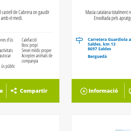
l castell de Cabrera on gaudir
Masia catalana totalment r
e amb el medi.
Envoltada pels apratge
nes d'ús
Calefacció
Carretera Guardiola a
Saldes, km 13
Bosc propi
8697 Saldes
activitats
Servei mèdic proper
 autocar
Accepten animals de
Berguedà
companyia
 ús públic
e
Compartir
Informació