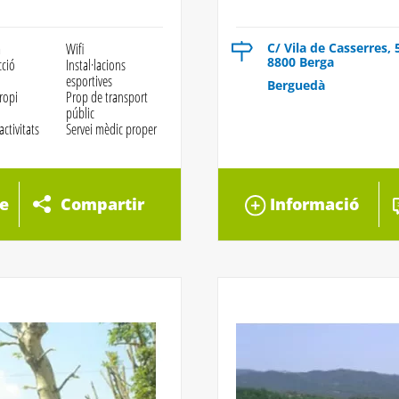
a
Wifi
C/ Vila de Casserres, 
8800 Berga
cció
Instal·lacions
esportives
Berguedà
ropi
Prop de transport
públic
activitats
Servei mèdic proper
e
Compartir
Informació