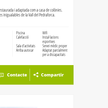
estaurada i adaptada com a casa de colònies.
s inigualables de la Vall del Pedraforca.
Piscina
Wifi
Calefacció
Instal·lacions
esportives
Sala d'activitats
Servei mèdic proper
Arriba autocar
Adaptat parcialment
per a discapacitats
Contacte
Compartir