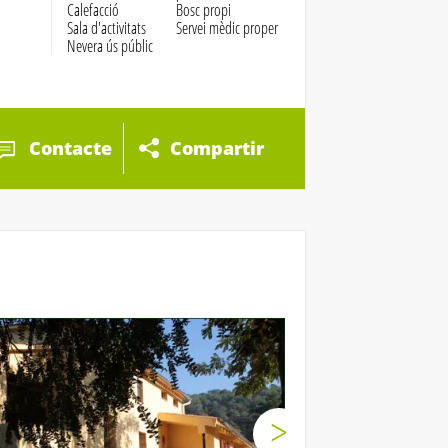
Calefacció
Bosc propi
Sala d'activitats
Servei mèdic proper
Nevera ús públic
Contacte
Compartir