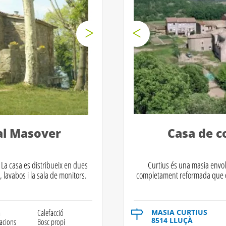
al Masover
Casa de c
La casa es distribueix en dues
Curtius és una masia envo
 lavabos i la sala de monitors.
completament reformada que es
a
Calefacció
MASIA CURTIUS
8514 LLUÇÀ
lacions
Bosc propi