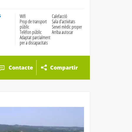
5
Wifi
Calefacció
Prop de transport
Sala d'activitats
públic
Servei mèdic proper
Telèfon públic
Arriba autocar
Adaptat parcialment
per a discapacitats
Contacte
Compartir