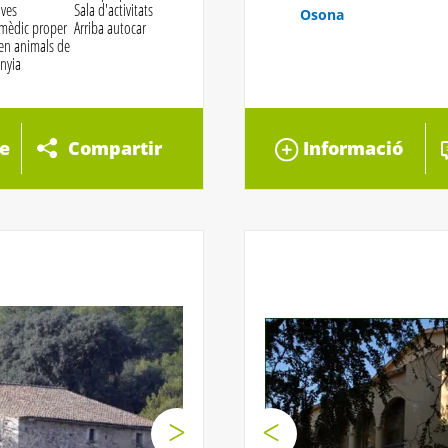
ives
Sala d'activitats
Osona
 mèdic proper
Arriba autocar
en animals de
nyia
e
Compartir
Informació