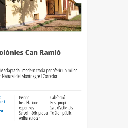
colònies Can Ramió
XIV adaptada i modernitzada per oferir un millor
rc Natural del Montnegre i Corredor.
c
Piscina
Calefacció
e i
Instal·lacions
Bosc propi
esportives
Sala d'activitats
va
Servei mèdic proper
Telèfon públic
Arriba autocar