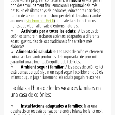
poder viure a prop i en contacte amb la
natura
és vital per al
bon desenvolupament físic, emocional i espiritual dels més
petits. En els últims anys els pediatres, educadors i psicòlegs
parlen de la síndrome o trastorn per dèficit de natura (també
anomenat
síndrome de Heidi
) , que afecta sobretot nens i
nenes que viuen allunyats d’entorns naturals.
○
Activitats per a totes les edats
: A les cases de
colònies sempre hi trobareu activitats adaptades a diferents
edats i gustos, des de jocs tradicionals fins a tallers més
elaborats.
○
Alimentació saludable
: Les cases de colònies ofereixen
cuina casolana amb productes de temporada i de proximitat,
garantint una alimentació equilibrada i deliciosa.
○
Ambient segur i familiar
: A les cases de colònies tot
està pensat perquè siguin un espai segur i acollidor en què els
infants puguin jugar lliurement i els adults puguin relaxar-se.
Facilitats a l’hora de fer les vacances familiars en
una casa de colònies:
○
Instal·lacions adaptades a famílies
: Triar una
destinació on tot està pensat per atendre infants ho fa tot molt