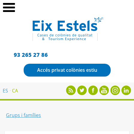
93 265 27 86
Accés privat colònies estiu
ES
CA
Grups i famílies