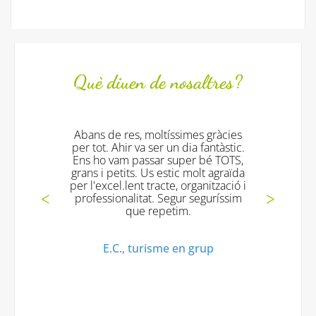
Què diuen de nosaltres?
es, moltíssimes gràcies
Tot fantástic!!!! els 
r va ser un dia fantàstic.
excelents!! i tornarem
 passar super bé TOTS,
gràcies!!
ts. Us estic molt agraïda
ent tracte, organització i
Mª Jesus V., Turisme
litat. Segur seguríssim
que repetim.
, turisme en grup