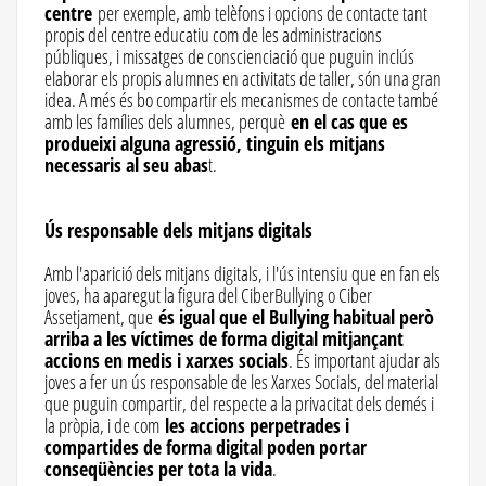
centre
per exemple, amb telèfons i opcions de contacte tant
propis del centre educatiu com de les administracions
públiques, i missatges de conscienciació que puguin inclús
elaborar els propis alumnes en activitats de taller, són una gran
idea. A més és bo compartir els mecanismes de contacte també
amb les famílies dels alumnes, perquè
en el cas que es
produeixi alguna agressió, tinguin els mitjans
necessaris al seu abas
t.
Ús responsable dels mitjans digitals
Amb l'aparició dels mitjans digitals, i l'ús intensiu que en fan els
joves, ha aparegut la figura del CiberBullying o Ciber
Assetjament, que
és igual que el Bullying habitual però
arriba a les víctimes de forma digital mitjançant
accions en medis i xarxes socials
. És important ajudar als
joves a fer un ús responsable de les Xarxes Socials, del material
que puguin compartir, del respecte a la privacitat dels demés i
la pròpia, i de com
les accions perpetrades i
compartides de forma digital poden portar
conseqüències per tota la vida
.