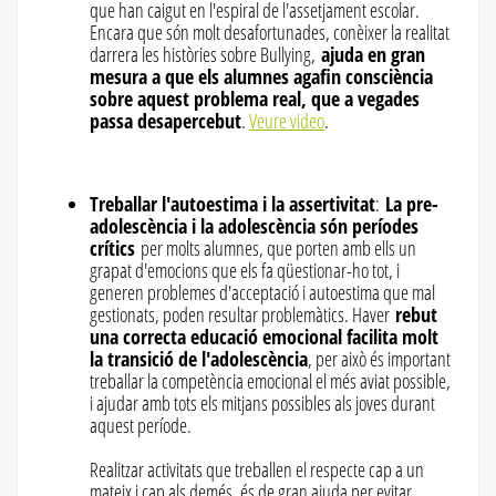
que han caigut en l'espiral de l'assetjament escolar.
Encara que són molt desafortunades, conèixer la realitat
darrera les històries sobre Bullying,
ajuda en gran
mesura a que els alumnes agafin consciència
sobre aquest problema real, que a vegades
passa desapercebut
.
Veure video
.
Treballar l'autoestima i la assertivitat
:
La pre-
adolescència i la adolescència són períodes
crítics
per molts alumnes, que porten amb ells un
grapat d'emocions que els fa qüestionar-ho tot, i
generen problemes d'acceptació i autoestima que mal
gestionats, poden resultar problemàtics. Haver
rebut
una correcta educació emocional facilita molt
la transició de l'adolescència
, per això és important
treballar la competència emocional el més aviat possible,
i ajudar amb tots els mitjans possibles als joves durant
aquest període.
Realitzar activitats que treballen el respecte cap a un
mateix i cap als demés, és de gran ajuda per evitar