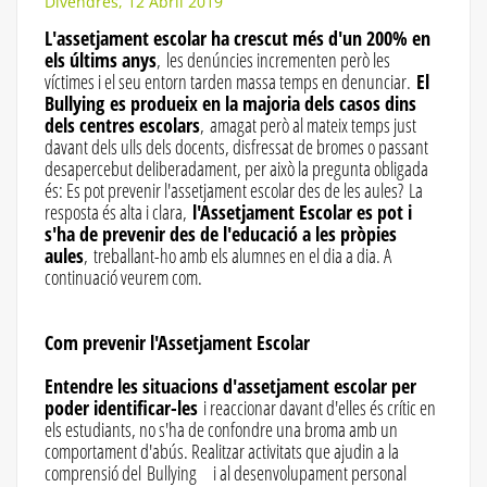
Divendres, 12 Abril 2019
L'assetjament escolar ha crescut més d'un 200% en
els últims anys
, les denúncies incrementen però les
víctimes i el seu entorn tarden massa temps en denunciar.
El
Bullying es produeix en la majoria dels casos dins
dels centres escolars
, amagat però al mateix temps just
davant dels ulls dels docents, disfressat de bromes o passant
desapercebut deliberadament, per això la pregunta obligada
és: Es pot prevenir l'assetjament escolar des de les aules? La
resposta és alta i clara,
l'Assetjament Escolar es pot i
s'ha de prevenir des de l'educació a les pròpies
aules
, treballant-ho amb els alumnes en el dia a dia. A
continuació veurem com.
Com prevenir l'Assetjament Escolar
Entendre les situacions d'assetjament escolar per
poder identificar-les
i reaccionar davant d'elles és crític en
els estudiants, no s'ha de confondre una broma amb un
comportament d'abús. Realitzar activitats que ajudin a la
comprensió del Bullying i al desenvolupament personal