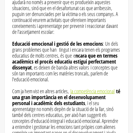
ajudarà no només a prevenir que es produeixin aquestes
situacions, sinó que en el desafortunat cas que arribessin,
puguin ser denunciades per la víctima o els seus companys. A
continuació veurem activitats que ofereixen importants
coneixements i aprenentatge per prevenir i reaccionar davant
de l'assetjament escolar:
Educació emocional i gestió de les emocions
: Un dels
grans problemes que han tingut i encara tenen els programes
educatius de molts centres, és que e
ncara que en termes
acadèmics el procés educatiu estigui perfectament
dissenyat
, es deixen de banda altres valors i conceptes que
són tan importants com les matèries troncals, parlem de
l'educació emocional.
Com ja hem vist en altres articles,
la competència emocional
té
una gran importància en el desenvolupament
personal i acadèmic dels estudiants
, i el seu
aprenentatge no només depèn de la situació de la llar, sinó
també dels centres educatius, per això han suggerit els
conceptes d'educació integral i educació emocional. Aprendre
a entendre i gestionar les emocions tant pròpies com alienes
compleix un important paper en el desenvolupament i ajuda