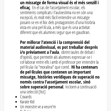
un missatge de forma visual és el més senzill i
eficaç
. En el cas de l'assetjament escolar, els
sentiments complicats i l'autoestima no en són una
excepció, és molt més fàcil entendre un missatge
posant-se en el lloc dels protagonistes d'una història
vista en una pel·lícula, a més que és una activitat
diferent que els alumnes segur que en gaudiran.
Per millorar l'atenció i la comprensió del
material audiovisual, es pot treballar després
i/o prèviament a l'aula
, obrint taules de debat i
d'opinió, que permetin als alumnes expressar-se i
col·laborar entre ells i amb el professor per entendre la
pel·lícula i la "moralina" que conté.
Hi ha centenars
de pel·lícules que contenen un important
missatge, històries verídiques de superació no
només contra l'assetjament escolar, sinó
sobre superació personal
, incloem a continuació
una selecció:[list]
Covards
Karate Kid
Un monstre ve a veure'm