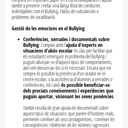
també a prevenir i evitar una llarga llista de conductes
indesitjables com el Bullying, l'abús de substàncies o
problemes de socialització.
Gestió de les emocions en el Bullying
Conferències, xerrades i documentals sobre
Bullying
: Comptar amb l'
ajuda d'experts en
situacions d'abús escolar
és clau per facilitar que
els estudiants entenguin el problema del Bullying i
puguin allunyar-se d'aquest tipus de comportaments,
així com denunciar-los si és necessari. Encara que no
sempre és possible la presència d'un orador en el
centre escolar, o la assistència d'alumnes a xerrades o
conferències, tot i això
és possible beneficiar-se
dels preciats coneixements i experiències que
puguin aportar, visionant les seves ponències
.
També resulta de gran ajuda els documentals sobre
aquest tipus de situacions, que parlen d'històries reals,
permeten conèixer als seus protagonistes, i conèixer les
conseqüències i dolències de les víctimes i agressors