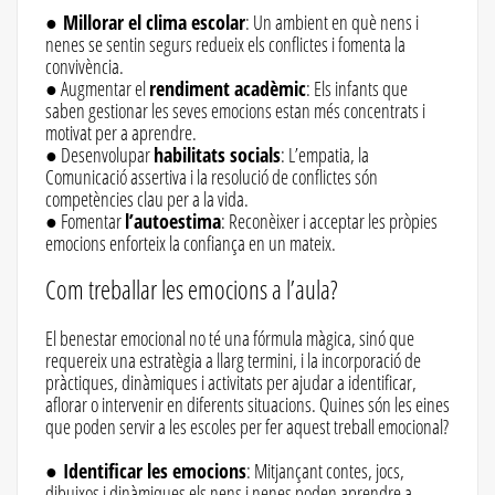
●
Millorar el clima escolar
: Un ambient en què nens i
nenes se sentin segurs redueix els conflictes i fomenta la
convivència.
● Augmentar el
rendiment acadèmic
: Els infants que
saben gestionar les seves emocions estan més concentrats i
motivat per a aprendre.
● Desenvolupar
habilitats socials
: L’empatia, la
Comunicació assertiva i la resolució de conflictes són
competències clau per a la vida.
● Fomentar
l’autoestima
: Reconèixer i acceptar les pròpies
emocions enforteix la confiança en un mateix.
Com treballar les emocions a l’aula?
El benestar emocional no té una fórmula màgica, sinó que
requereix una estratègia a llarg termini, i la incorporació de
pràctiques, dinàmiques i activitats per ajudar a identificar,
aflorar o intervenir en diferents situacions. Quines són les eines
que poden servir a les escoles per fer aquest treball emocional?
●
Identificar les emocions
: Mitjançant contes, jocs,
dibuixos i dinàmiques els nens i nenes poden aprendre a