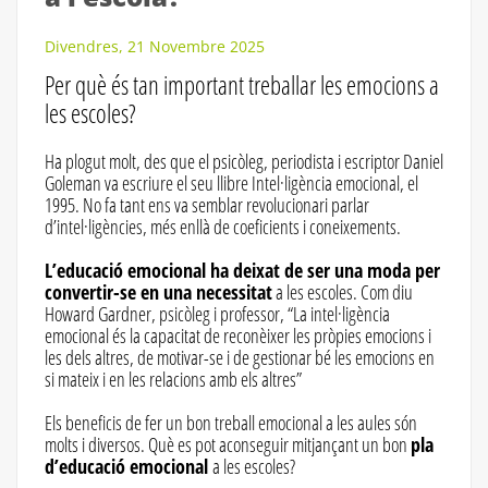
Divendres, 21 Novembre 2025
Per què és tan important treballar les emocions a
les escoles?
Ha plogut molt, des que el psicòleg, periodista i escriptor Daniel
Goleman va escriure el seu llibre Intel·ligència emocional, el
1995. No fa tant ens va semblar revolucionari parlar
d’intel·ligències, més enllà de coeficients i coneixements.
L’educació emocional ha deixat de ser una moda per
convertir-se en una necessitat
a les escoles. Com diu
Howard Gardner, psicòleg i professor, “La intel·ligència
emocional és la capacitat de reconèixer les pròpies emocions i
les dels altres, de motivar-se i de gestionar bé les emocions en
si mateix i en les relacions amb els altres”
Els beneficis de fer un bon treball emocional a les aules són
molts i diversos. Què es pot aconseguir mitjançant un bon
pla
d’educació emocional
a les escoles?