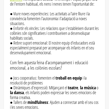
de l’entorn habitual, els nens i nenes tenen l’oportunitat de:
● Viure noves experiències: Les activitats a l’aire lliure i la
convivència fomenten l’autonomia i l’adaptació a noves
situacions.
● Enfortir els vincles: Les relacions que s’estableixen durant les
colònies són significatives i contribueixen a desenvolupar
habilitats socials.
● Rebre suport emocional: El nostre equip d’educadors està
especialment preparat per acompanyar els infants en el seu
desenvolupament emocional.
Com fem aquesta feina d’acompanyament i educació
emocional, a les colònies escolars?
● Jocs cooperatius: fomenten el
treball en equip
i la
resolució de problemes
● Dinàmiques d’expressió: Mitjançant el
teatre
,
la música
o
la dansa
, els infants poden expressar les seves emocions de
forma creativa.
● Tallers de
mindfulness
: Ajuden a connectar amb el seu cos
i les seves emocions.