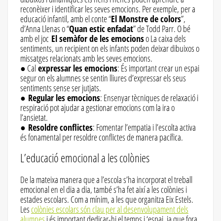
reconèixer i identificar les seves emocions. Per exemple, per a
educació infantil, amb el conte “
El Monstre de colors
”,
d’Anna Llenas o “
Quan estic enfadat
” de Todd Parr. O bé
amb el joc
El semàfor de les emocions
o La caixa dels
sentiments, un recipient on els infants poden deixar dibuixos o
missatges relacionats amb les seves emocions.
● Cal
expressar les emocions
: És important crear un espai
segur on els alumnes se sentin lliures d’expressar els seus
sentiments sense ser jutjats.
●
Regular les emocions
: Ensenyar tècniques de relaxació i
respiració pot ajudar a gestionar emocions com la ira o
l’ansietat.
●
Resoldre conflictes
: Fomentar l’empatia i l’escolta activa
és fonamental per resoldre conflictes de manera pacífica.
L’educació emocional a les colònies
De la mateixa manera que a l’escola s’ha incorporat el treball
emocional en el dia a dia, també s’ha fet així a les colònies i
estades escolars. Com a mínim, a les que organitza Eix Estels.
Les
colònies escolars són clau per al desenvolupament dels
alumnes
i és important dedicar-hi el temps i ‘espai, ja que fora