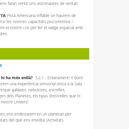
 ens faran sentir uns astronautes de veritat!
UTA
Pista Americana Inflable on haurem de
rcir les nostres capacitats psicomotrius i
em el nostre cos per fer el viatge espacial amb
utes.
R
hi ha més enllà?
3,2,1... Enlairament! A bord
viurem una experiència sensorial única a la Sala
espai: galàxies, nebuloses, estrelles,
en dels Planetes, els tipus d'estrelles que hi
 nostre Univers!
tes, ens endinsarem en un planetari per
tats del que ens envolta! (Activitats