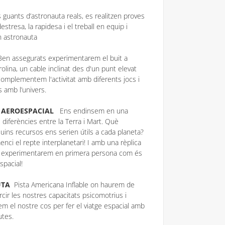
s guants d’astronauta reals, es realitzen proves
stresa, la rapidesa i el treball en equip i
un astronauta
Ben assegurats experimentarem el buit a
rolina, un cable inclinat des d'un punt elevat
omplementem l'activitat amb diferents jocs i
 amb l’univers.
A AEROESPACIAL
Ens endinsem en una
 diferències entre la Terra i Mart. Què
uins recursos ens serien útils a cada planeta?
ci el repte interplanetari! I amb una rèplica
a, experimentarem en primera persona com és
spacial!
AUTA
Pista Americana Inflable on haurem de
rcir les nostres capacitats psicomotrius i
em el nostre cos per fer el viatge espacial amb
utes.