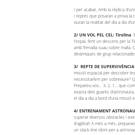
I per acabar, Amb la rèplica d’un
i reptes que posaran a prova la de
viuran la realitat del dia a dia d’
2/ UN VOL PEL CEL: Tirolina
l'espai, fent un descens per la Ti
amb frenada suau sobre malla. C
dinàmiques de grup relacionades
3/ REPTE DE SUPERVIVÈNCI
missió espacial per descobrir les
necessitaríem per sobreviure? Q
Prepareu-vos… 3, 2, 1… que comen
exacta dels guants d’astronaut
el dia a dia a bord d’una missió e
4/ ENTRENAMENT ASTRON
superar diversos obstacles i exe
d'agilitat! A més a més, preparar
un slack-line idoni per a astrona