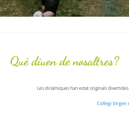
Què diuen de nosaltres?
ues han estat originals divertides i molt profitoses. Han gaudi
Col·legi Virgen de la Salud