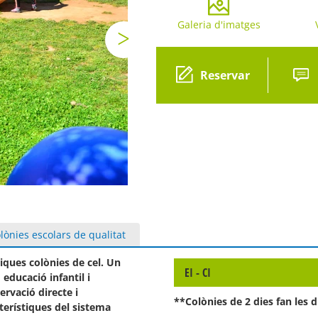
Galeria d'imatges
Gal
Reservar
lònies escolars de qualitat
ques colònies de cel. Un
EI - CI
 educació infantil i
ervació directe i
**Colònies de 2 dies fan les d
cterístiques del sistema