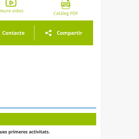
eria d'imatges
Veure video
Galeria d'imatges
Galeria d'imatges
Catàleg PDF
Contacte
Compartir
ues primeres activitats.