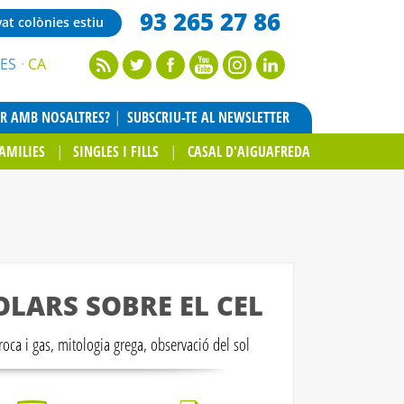
93 265 27 86
vat colònies estiu
ES
CA
AR AMB NOSALTRES?
SUBSCRIU-TE AL NEWSLETTER
AMILIES
SINGLES I FILLS
CASAL D'AIGUAFREDA
OLARS SOBRE EL CEL
oca i gas, mitologia grega, observació del sol