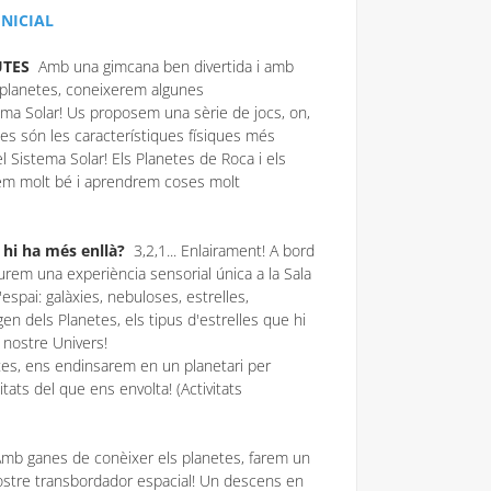
INICIAL
UTES
Amb una gimcana ben divertida i amb
 planetes, coneixerem algunes
ema Solar! Us proposem una sèrie de jocs, on,
es són les característiques físiques més
l Sistema Solar! Els Planetes de Roca i els
em molt bé i aprendrem coses molt
hi ha més enllà?
3,2,1... Enlairament! A bord
viurem una experiència sensorial única a la Sala
espai: galàxies, nebuloses, estrelles,
en dels Planetes, els tipus d'estrelles que hi
 nostre Univers!
tes, ens endinsarem en un planetari per
tats del que ens envolta! (Activitats
mb ganes de conèixer els planetes, farem un
nostre transbordador espacial! Un descens en