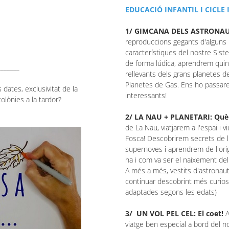
EDUCACIÓ INFANTIL I CICLE 
1/ GIMCANA DELS ASTRONA
reproduccions gegants d'alguns
característiques del nostre Sist
de forma lúdica, aprendrem quin
_______
rellevants dels grans planetes de
Planetes de Gas. Ens ho passar
 dates, exclusivitat de la
interessants!
olònies a la tardor?
2/ LA NAU + PLANETARI: Què 
de La Nau, viatjarem a l'espai i 
Fosca! Descobrirem secrets de l'
supernoves i aprendrem de l'orig
ha i com va ser el naixement del
A més a més, vestits d'astronau
continuar descobrint més curiosi
adaptades segons les edats)
3/ UN VOL PEL CEL: El coet!
A
viatge ben especial a bord del 