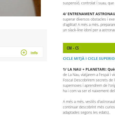
suspensió, controlat i suau, que
4/ ENTRENAMENT ASTRONA
superar diversos obstacles i exe
d'agilitat! A més a més, preparar
un slack-line idoni per a astrona
CM - CS
Info
CICLE MITJÀ I CICLE SUPERIO
1/ LA NAU + PLANETARI: Què 
de La Nau, viatjarem a l'espai i 
Fosca! Descobrirem secrets de l'
supernoves i aprendrem de l'orig
ha i com va ser el naixement del
A més a més, vestits d'astronau
continuar descobrint més curiosi
adaptades segons les edats).