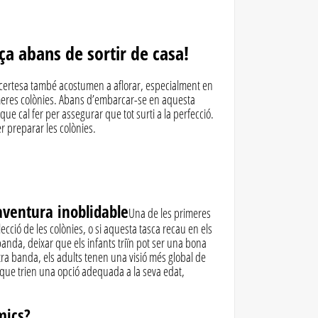
ça abans de sortir de casa!
la incertesa també acostumen a aflorar, especialment en
rimeres colònies. Abans d’embarcar-se en aquesta
ue cal fer per assegurar que tot surti a la perfecció.
r preparar les colònies.
aventura inoblidable
Una de les primeres
lecció de les colònies, o si aquesta tasca recau en els
banda, deixar que els infants triïn pot ser una bona
tra banda, els adults tenen una visió més global de
se que trien una opció adequada a la seva edat,
mics?