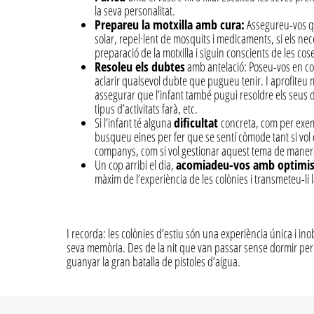
la seva personalitat.
Prepareu la motxilla amb cura:
Assegureu-vos que
solar, repel·lent de mosquits i medicaments, si els nece
preparació de la motxilla i siguin conscients de les cos
Resoleu els dubtes
amb antelació: Poseu-vos en co
aclarir qualsevol dubte que pugueu tenir. I aprofiteu 
assegurar que l’infant també pugui resoldre els seus d
tipus d’activitats farà, etc.
Si l’infant té alguna
dificultat
concreta, com per exe
busqueu eines per fer que se sentí còmode tant si vol 
companys, com si vol gestionar aquest tema de mane
Un cop arribi el dia,
acomiadeu-vos amb optimi
màxim de l’experiència de les colònies i transmeteu-li 
I recorda: les colònies d’estiu són una experiència única i i
seva memòria. Des de la nit que van passar sense dormir per
guanyar la gran batalla de pistoles d’aigua.