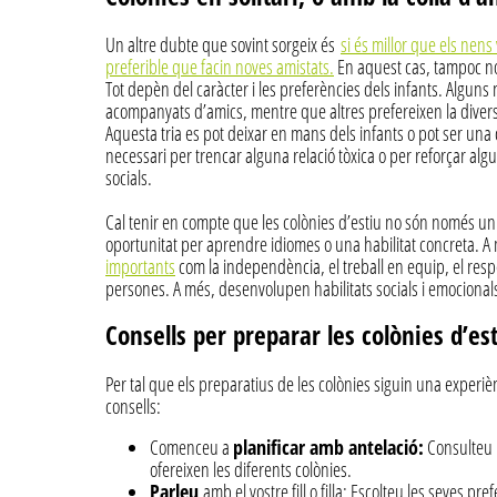
Un altre dubte que sovint sorgeix és
si és millor que els nens
preferible que facin noves amistats.
En aquest cas, tampoc no
Tot depèn del caràcter i les preferències dels infants. Algun
acompanyats d’amics, mentre que altres prefereixen la diversi
Aquesta tria es pot deixar en mans dels infants o pot ser una d
necessari per trencar alguna relació tòxica o per reforçar algu
socials.
Cal tenir en compte que les colònies d’estiu no són només un si
oportunitat per aprendre idiomes o una habilitat concreta. 
importants
com la independència, el treball en equip, el respe
persones. A més, desenvolupen habilitats socials i emocionals q
Consells per preparar les colònies d’es
Per tal que els preparatius de les colònies siguin una experièn
consells:
Comenceu a
planificar amb antelació:
Consulteu l
ofereixen les diferents colònies.
Parleu
amb el vostre fill o filla: Escolteu les seves pr