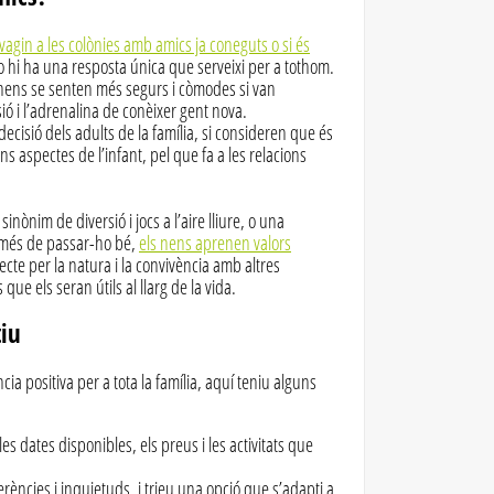
 vagin a les colònies amb amics ja coneguts o si és
 hi ha una resposta única que serveixi per a tothom.
s nens se senten més segurs i còmodes si van
ó i l’adrenalina de conèixer gent nova.
ecisió dels adults de la família, si consideren que és
ns aspectes de l’infant, pel que fa a les relacions
nònim de diversió i jocs a l’aire lliure, o una
A més de passar-ho bé,
els nens aprenen valors
cte per la natura i la convivència amb altres
ue els seran útils al llarg de la vida.
tiu
cia positiva per a tota la família, aquí teniu alguns
es dates disponibles, els preus i les activitats que
eferències i inquietuds, i trieu una opció que s’adapti a