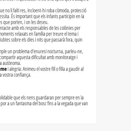
 no li falti res, incloent-hi roba còmoda, protecció
ssita. És important que els infants participin en la
es que porten, i on les deseu.
ntacte amb els responsables de les colònies per
moments relaxats en família per treure el tema i
ubtes sobre els dies i nits que passarà fora, quin
mple un problema d’enuresi nocturna, parleu-ne,
compartir aquesta dificultat amb monitoratge i
ra autònoma.
sme
i alegria: Animeu el vostre fill o filla a gaudir al
la vostra confiança.
noblidable que els nens guardaran per sempre en la
 por a un fantasma del bosc fins a la vegada que van