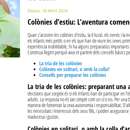
Dijous, 18 Abril 2024
Colònies d’estiu: L'aventura comen
Quan s’acosten les colònies d’estiu, la il·lusió, els nervis i 
els infants més petits o en els que han de viure les seves p
experiència inoblidable, hi ha alguns preparatius importants q
Continua llegint perquè avui et parlem dels consells bàsics pe
La tria de les colònies
Colònies en solitari, o amb la colla?
Consells per preparar les colònies
La tria de les colònies: preparant una 
decisions que sorgeix és si els infants han de participar en l’e
adults. La resposta no és tan simple com un sí o no. Per una 
manera de fomentar la seva autonomia i responsabilitat. D’al
les necessitats i interessos dels seus fills, i poden asegurar
maduresa i gustos.
Colònies en solitari, o amb la colla d’a