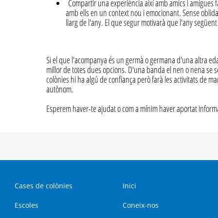
Compartir una experiència així amb amics i amigues fa 
amb ells en un context nou i emocionant. Sense oblida
llarg de l'any. El que segur motivarà que l'any següent
Si el que l'acompanya és un germà o germana d'una altra edat
millor de totes dues opcions. D'una banda el nen o nena se 
colònies hi ha algú de confiança però farà les activitats de m
autònom.
Esperem haver-te ajudat o com a mínim haver aportat informa
Cases de colònies
Inici
Escoles
Coneix-nos