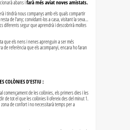
acionarà abans i
farà més aviat noves amistats.
xerà i tindrà nous companys amb els quals compartir
esta de l'any; convidant-los a casa, visitant la seva…
locs diferents segur que aprendrà i descobrirà moltes
ta que els nens i nenes aprenguin a ser més
ura de referència que els acompanyi, encara ho faran
S COLÒNIES D'ESTIU :
al començament de les colònies, els primers dies i les
de tot el que les colònies li ofereix des del minut 1.
a zona de confort i no necessitarà temps per a