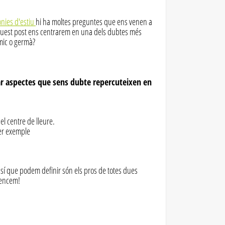
ònies d'estiu
hi ha moltes preguntes que ens venen a
aquest post ens centrarem en una dels dubtes més
mic o germà?
ar aspectes que sens dubte repercuteixen en
el centre de lleure.
per exemple
sí que podem definir són els pros de totes dues
mencem!