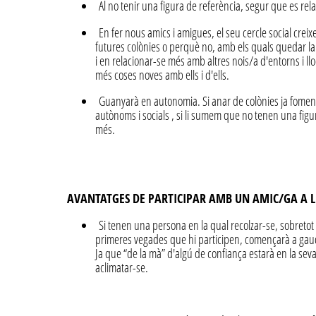
Al no tenir una figura de referència, segur que es rel
En fer nous amics i amigues, el seu cercle social crei
futures colònies o perquè no, amb els quals quedar la r
i en relacionar-se més amb altres nois/a d'entorns i l
més coses noves amb ells i d'ells.
Guanyarà en autonomia. Si anar de colònies ja fomen
autònoms i socials , si li sumem que no tenen una fig
més.
AVANTATGES DE PARTICIPAR AMB UN AMIC/GA A LE
Si tenen una persona en la qual recolzar-se, sobretot 
primeres vegades que hi participen, començarà a gaudir 
Ja que “de la mà” d'algú de confiança estarà en la sev
aclimatar-se.