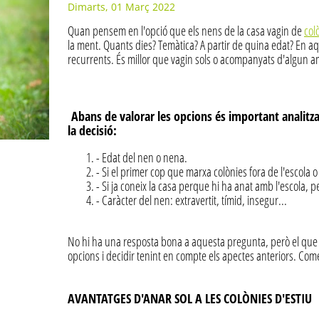
Dimarts, 01 Març 2022
Quan pensem en l'opció que els nens de la casa vagin de
col
la ment. Quants dies? Temàtica? A partir de quina edat? En 
recurrents. És millor que vagin sols o acompanyats d'algun a
Abans de valorar les opcions és important analitz
la decisió:
- Edat del nen o nena.
- Si el primer cop que marxa colònies fora de l'escola o 
- Si ja coneix la casa perque hi ha anat amb l'escola, 
- Caràcter del nen: extravertit, tímid, insegur...
No hi ha una resposta bona a aquesta pregunta, però el que 
opcions i decidir tenint en compte els apectes anteriors. Co
AVANTATGES D'ANAR SOL A LES COLÒNIES D'ESTIU