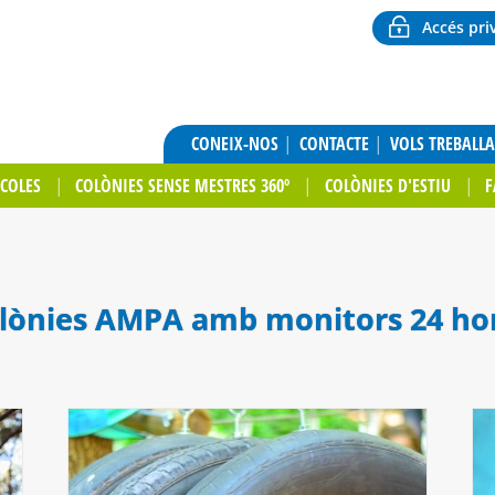
Accés pri
CONEIX-NOS
CONTACTE
VOLS TREBALL
SCOLES
COLÒNIES SENSE MESTRES 360º
COLÒNIES D'ESTIU
F
lònies AMPA amb monitors 24 ho