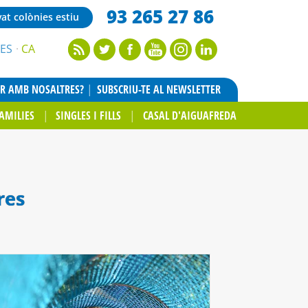
93 265 27 86
vat colònies estiu
ES
CA
AR AMB NOSALTRES?
SUBSCRIU-TE AL NEWSLETTER
AMILIES
SINGLES I FILLS
CASAL D'AIGUAFREDA
res