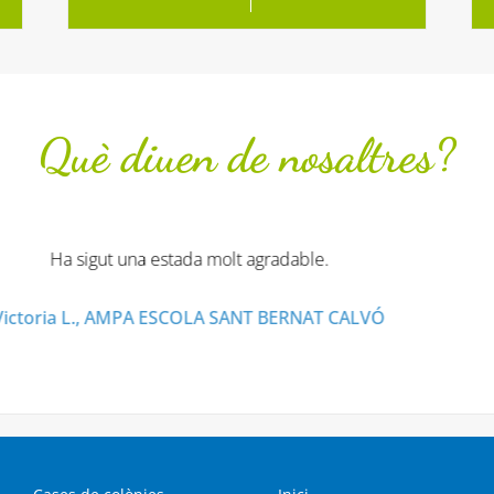
Què diuen de nosaltres?
tmana fantastic, la casa preciosa, els monitors espectaculars i 
ble. En resum, ha estat fantastic el poder passar aquest dies alla
Isabel D., AMPA ESCOLA L'ALZINA