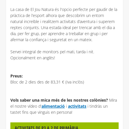
La casa de El Jou Natura és l'opcio perfecte per gaudir de la
pràctica de l’esport alhora que descobrim un entorn
natural increïble i realitzem activitats d’aventura i superem
reptes conjunts. Una estada ideal per trencar amb el dia a
dia, per fer grup, per aprendre a treballar en grup i per
afermar la confiança i seguretat en un mateix.
Servei integral de monitors pel mati, tarda i nit.
Opcionalment en anglès!
Preus:
Bloc de 2 dies des de 83,31 € (Iva inclòs)
Vols saber una mica més de les nostres colònies?
Mira
el nostre vídeo d'
alimentació
i
activitats
i tindràs un
tastet fins que vinguis en persona!
ACTIVITATS DE P3 A 2 DE PRIMÀRIA