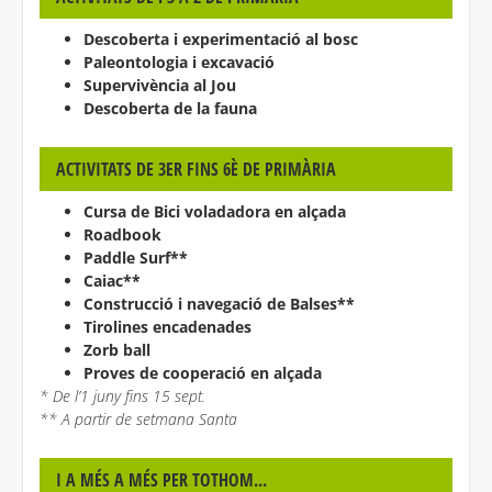
Descoberta i experimentació al bosc
Paleontologia i excavació
Supervivència al Jou
Descoberta de la fauna
ACTIVITATS DE 3ER FINS 6È DE PRIMÀRIA
Cursa de Bici voladadora en alçada
Roadbook
Paddle Surf**
Caiac**
Construcció i navegació de Balses**
Tirolines encadenades
Zorb ball
Proves de cooperació en alçada
* De l’1 juny fins 15 sept.
** A partir de setmana Santa
I A MÉS A MÉS PER TOTHOM...