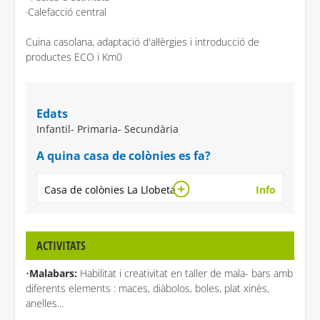
·Calefacció central
Cuina casolana, adaptació d'al·lèrgies i introducció de
productes ECO i Km0
Edats
Infantil- Primaria- Secundària
A quina casa de colònies es fa?
Casa de colònies La Llobeta
Info
ACTIVITATS
•
Malabars:
Habilitat i creativitat en taller de mala- bars amb
diferents elements : maces, diàbolos, boles, plat xinès,
anelles...