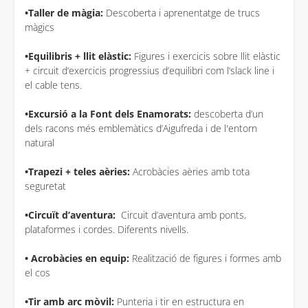
•Taller de màgia:
Descoberta i aprenentatge de trucs
màgics
•Equilibris + llit elàstic:
Figures i exercicis sobre llit elàstic
+ circuit d’exercicis progressius d’equilibri com l’slack line i
el cable tens.
•Excursió a la Font dels Enamorats:
descoberta d’un
dels racons més emblemàtics d’Aigufreda i de l'entorn
natural
•Trapezi + teles aèries:
Acrobàcies aèries amb tota
seguretat
•Circuït d’aventura:
Circuit d’aventura amb ponts,
plataformes i cordes. Diferents nivells.
• Acrobàcies en equip:
Realització de figures i formes amb
el cos
•Tir amb arc mòvil:
Punteria i tir en estructura en