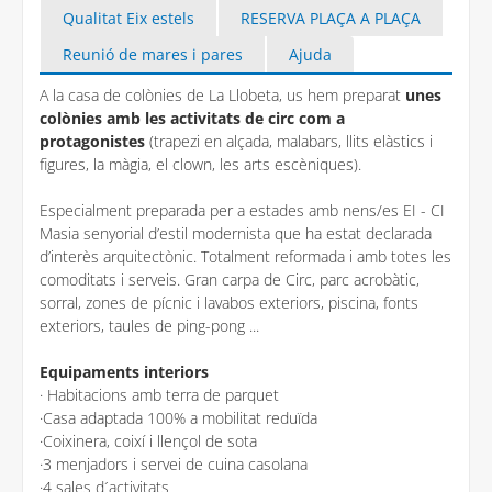
Qualitat Eix estels
RESERVA PLAÇA A PLAÇA
Reunió de mares i pares
Ajuda
A la casa de colònies de La Llobeta, us hem preparat
unes
colònies amb les activitats de circ com a
protagonistes
(trapezi en alçada, malabars, llits elàstics i
figures, la màgia, el clown, les arts escèniques).
Especialment preparada per a estades amb nens/es EI - CI
Masia senyorial d’estil modernista que ha estat declarada
d’interès arquitectònic. Totalment reformada i amb totes les
comoditats i serveis. Gran carpa de Circ, parc acrobàtic,
sorral, zones de pícnic i lavabos exteriors, piscina, fonts
exteriors, taules de ping-pong ...
Equipaments interiors
· Habitacions amb terra de parquet
·Casa adaptada 100% a mobilitat reduïda
·Coixinera, coixí i llençol de sota
·3 menjadors i servei de cuina casolana
·4 sales d´activitats