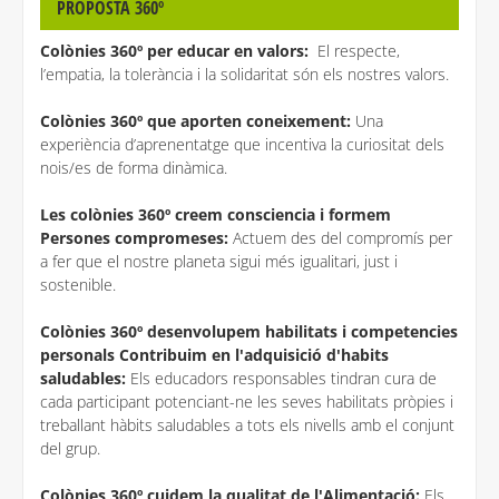
PROPOSTA 360º
Colònies 360º per educar en valors:
El respecte,
l’empatia, la tolerància i la solidaritat són els nostres valors.
Colònies 360º que aporten coneixement:
Una
experiència d’aprenentatge que incentiva la curiositat dels
nois/es de forma dinàmica.
Les colònies 360º creem consciencia i formem
Persones compromeses:
Actuem des del compromís per
a fer que el nostre planeta sigui més igualitari, just i
sostenible.
Colònies 360º desenvolupem habilitats i competencies
personals Contribuim en l'adquisició d'habits
saludables:
Els educadors responsables tindran cura de
cada participant potenciant-ne les seves habilitats pròpies i
treballant hàbits saludables a tots els nivells amb el conjunt
del grup.
Colònies 360º cuidem la qualitat de l'Alimentació:
Els