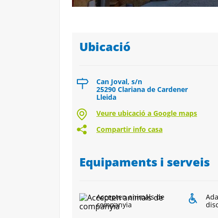
Ubicació
Can Joval, s/n
25290 Clariana de Cardener
Lleida
Veure ubicació a Google maps
Compartir info casa
Equipaments i serveis
Accepten animals de
Ada
companyia
dis