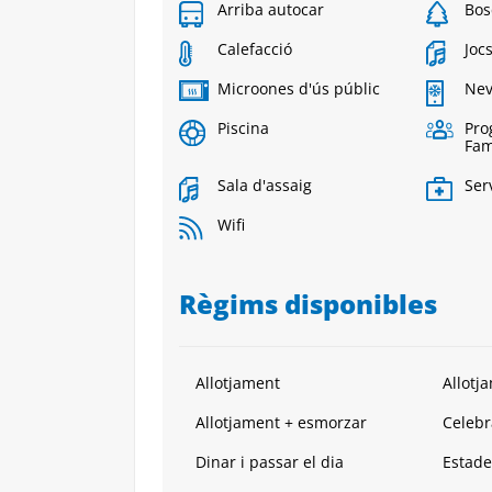
Arriba autocar
Bos
Calefacció
Joc
Microones d'ús públic
Nev
Piscina
Pro
Fam
Sala d'assaig
Ser
Wifi
Règims disponibles
Allotjament
Allotj
Allotjament + esmorzar
Celebr
Dinar i passar el dia
Estade