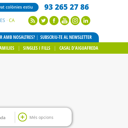
93 265 27 86
vat colònies estiu
ES
CA
AR AMB NOSALTRES?
SUBSCRIU-TE AL NEWSLETTER
AMILIES
SINGLES I FILLS
CASAL D'AIGUAFREDA
Més opcions