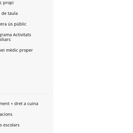
c propi
s de taula
era ús públic
grama Activitats
iliars
vei mèdic proper
ament + dret a cuina
acions
s escolars