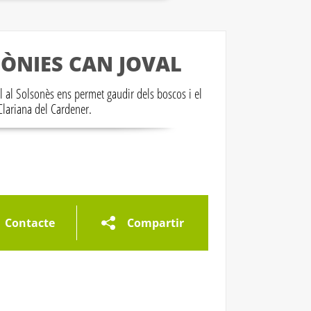
LÒNIES CAN JOVAL
l al Solsonès ens permet gaudir dels boscos i el
lariana del Cardener.
eria d'imatges
Galeria d'imatges
Galeria d'imatges
Contacte
Compartir