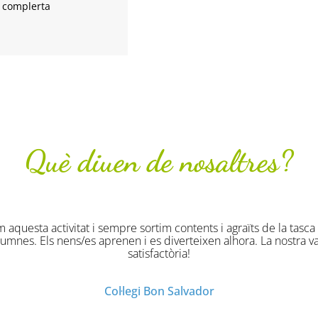
 complerta
Què diuen de nosaltres?
ues han estat originals divertides i molt profitoses. Han gaudi
Col·legi Virgen de la Salud