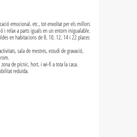
cació emocional, etc., tot envoltat per els millors
ó i relax a parts iguals en un entorn inigualable.
ïdes en habitacions de 8, 10, 12, 14 i 22 places
tivitats, sala de mestres, estudi de gravació,
òdrom.
na de pícnic, hort, i wi-fi a tota la casa.
ilitat reduïda.