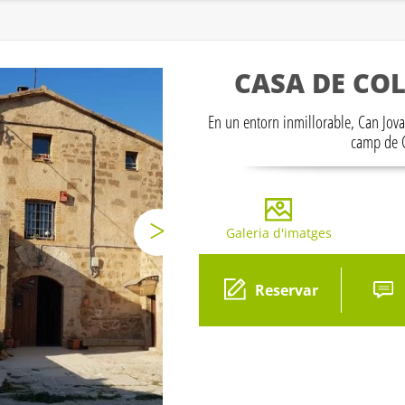
CASA DE CO
En un entorn inmillorable, Can Jova
camp de C
Galeria d'imatges
Gal
Reservar