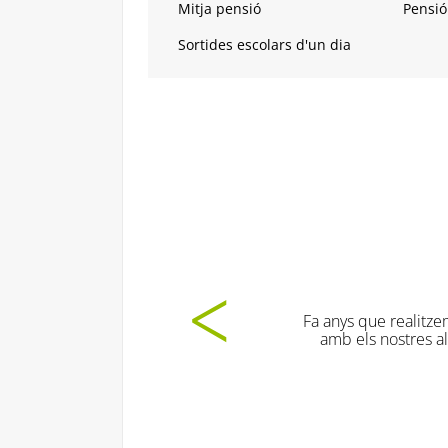
Mitja pensió
Pensió
Sortides escolars d'un dia
Les dinàmiq