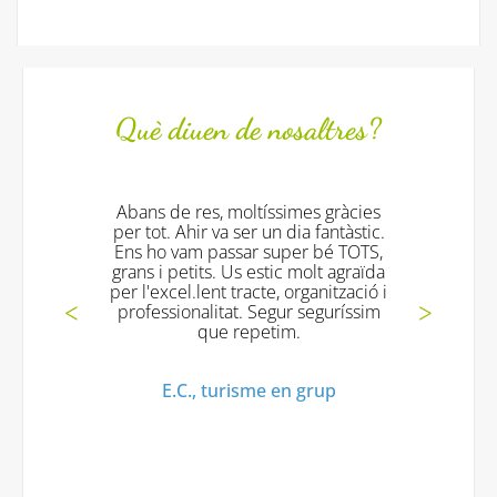
Què diuen de nosaltres?
es, moltíssimes gràcies
Tot fantástic!!!! els 
r va ser un dia fantàstic.
excelents!! i tornarem
 passar super bé TOTS,
gràcies!!
ts. Us estic molt agraïda
ent tracte, organització i
Mª Jesus V., Turisme
litat. Segur seguríssim
que repetim.
, turisme en grup