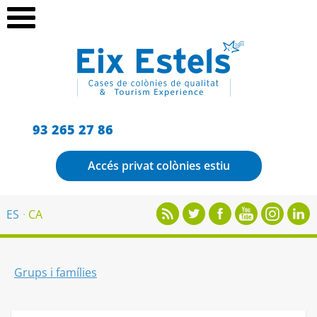
93 265 27 86
Accés privat colònies estiu
ES
CA
Grups i famílies