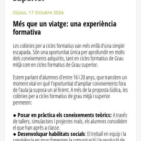
Dijous, 17 Octubre 2024
Més que un viatge: una experiència
formativa
Les colònies per a cicles formatius van més enllà d'una simple
escapada. Són una oportunitat única per aprofundir en molts
dels coneixements adquirits, tant en cicles formatius de Grau
mitjà com en cicles formatius de Grau superior.
Estem parlant d’alumnes d’entre 16 i 20 anys, que transiten un
moment vital en què l’oportunitat d’ampliar coneixements fora
de l’aula ja suposa un al·licient. A més de la proposta lúdica, les
colònies per a cicles formatius de grau mitjà i superior
permeten:
●
Posar en pràctica els coneixements teòrics:
A través
de tallers, simulacions i projectes reals, els alumnes consoliden
el que han après a classe.
●
Desenvolupar habilitats socials
: El treball en equip i la
convivència en grup fomenten la comunicació i la resolució de