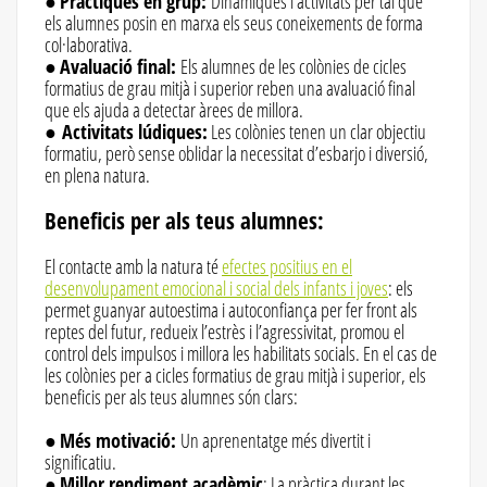
●
Pràctiques en grup:
Dinàmiques i activitats per tal que
els alumnes posin en marxa els seus coneixements de forma
col·laborativa.
●
Avaluació final:
Els alumnes de les colònies de cicles
formatius de grau mitjà i superior reben una avaluació final
que els ajuda a detectar àrees de millora.
●
Activitats lúdiques:
Les colònies tenen un clar objectiu
formatiu, però sense oblidar la necessitat d’esbarjo i diversió,
en plena natura.
Beneficis per als teus alumnes:
El contacte amb la natura té
efectes positius en el
desenvolupament emocional i social dels infants i joves
: els
permet guanyar autoestima i autoconfiança per fer front als
reptes del futur, redueix l’estrès i l’agressivitat, promou el
control dels impulsos i millora les habilitats socials. En el cas de
les colònies per a cicles formatius de grau mitjà i superior, els
beneficis per als teus alumnes són clars:
●
Més motivació:
Un aprenentatge més divertit i
significatiu.
●
Millor rendiment acadèmic
: La pràctica durant les