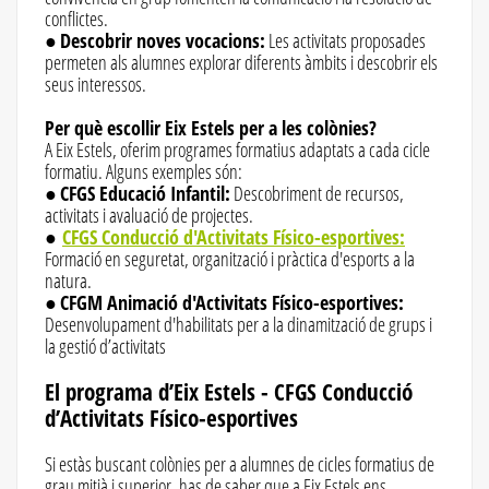
conflictes.
●
Descobrir noves vocacions:
Les activitats proposades
permeten als alumnes explorar diferents àmbits i descobrir els
seus interessos.
Per què escollir Eix Estels per a les colònies?
A Eix Estels, oferim programes formatius adaptats a cada cicle
formatiu. Alguns exemples són:
●
CFGS Educació Infantil:
Descobriment de recursos,
activitats i avaluació de projectes.
●
CFGS Conducció d'Activitats Físico-esportives:
Formació en seguretat, organització i pràctica d'esports a la
natura.
●
CFGM Animació d'Activitats Físico-esportives:
Desenvolupament d'habilitats per a la dinamització de grups i
la gestió d’activitats
El programa d’Eix Estels - CFGS Conducció
d’Activitats Físico-esportives
Si estàs buscant colònies per a alumnes de cicles formatius de
grau mitjà i superior, has de saber que a Eix Estels ens