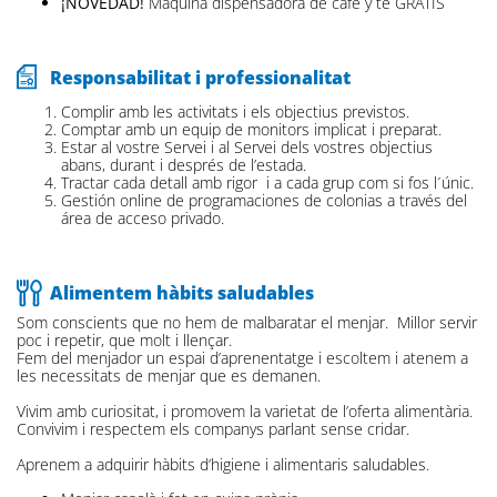
¡NOVEDAD!
Máquina dispensadora de café y té GRATIS
Responsabilitat i professionalitat
Complir amb les activitats i els objectius previstos.
Comptar amb un equip de monitors implicat i preparat.
Estar al vostre Servei i al Servei dels vostres objectius
abans, durant i després de l’estada.
Tractar cada detall amb rigor i a cada grup com si fos l´únic.
Gestión online de programaciones de colonias a través del
área de acceso privado.
Alimentem hàbits saludables
Som conscients que no hem de malbaratar el menjar. Millor servir
poc i repetir, que molt i llençar.
Fem del menjador un espai d’aprenentatge i escoltem i atenem a
les necessitats de menjar que es demanen.
Vivim amb curiositat, i promovem la varietat de l’oferta alimentària.
Convivim i respectem els companys parlant sense cridar.
Aprenem a adquirir hàbits d’higiene i alimentaris saludables.