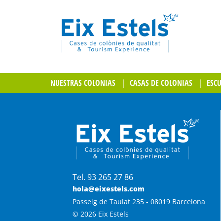
NUESTRAS COLONIAS
CASAS DE COLONIAS
ESC
Tel. 93 265 27 86
hola@eixestels.com
Passeig de Taulat 235 - 08019 Barcelona
© 2026 Eix Estels