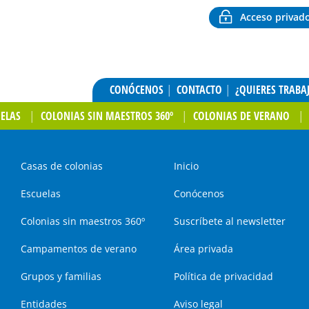
Acceso privad
CONÓCENOS
CONTACTO
¿QUIERES TRABA
UELAS
COLONIAS SIN MAESTROS 360º
COLONIAS DE VERANO
Casas de colonias
Inicio
Escuelas
Conócenos
Colonias sin maestros 360º
Suscríbete al newsletter
Campamentos de verano
Área privada
Grupos y familias
Política de privacidad
Entidades
Aviso legal