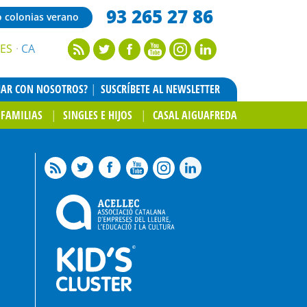
93 265 27 86
o colonias verano
ES
CA
JAR CON NOSOTROS?
SUSCRÍBETE AL NEWSLETTER
FAMILIAS
SINGLES E HIJOS
CASAL AIGUAFREDA