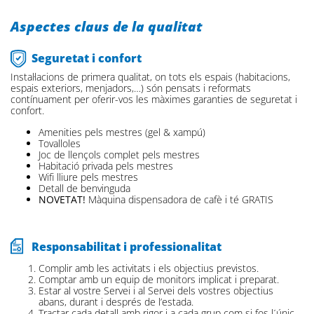
Aspectes claus de la qualitat
Seguretat i confort
Instal·lacions de primera qualitat, on tots els espais (habitacions,
espais exteriors, menjadors,…) són pensats i reformats
contínuament per oferir-vos les màximes garanties de seguretat i
confort.
Amenities pels mestres (gel & xampú)
Tovalloles
Joc de llençols complet pels mestres
Habitació privada pels mestres
Wifi lliure pels mestres
Detall de benvinguda
NOVETAT!
Màquina dispensadora de cafè i té GRATIS
Responsabilitat i professionalitat
Complir amb les activitats i els objectius previstos.
Comptar amb un equip de monitors implicat i preparat.
Estar al vostre Servei i al Servei dels vostres objectius
abans, durant i després de l’estada.
Tractar cada detall amb rigor i a cada grup com si fos l´únic.