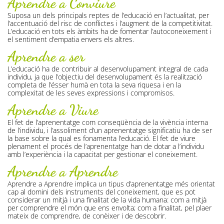
Aprendre a Conviure
Suposa un dels principals reptes de l’educació en l’actualitat, per
l’accentuació del risc de conflictes i l’augment de la competitivitat.
L’educació en tots els àmbits ha de fomentar l’autoconeixement i
el sentiment d’empatia envers els altres.
Aprendre a ser
L’educació ha de contribuir al desenvolupament integral de cada
individu, ja que l’objectiu del desenvolupament és la realització
completa de l’ésser humà en tota la seva riquesa i en la
complexitat de les seves expressions i compromisos.
Aprendre a Viure
El fet de l’aprenentatge com conseqüència de la vivència interna
de l’individu, i l’assoliment d’un aprenentatge significatiu ha de ser
la base sobre la qual es fonamenta l’educació. El fet de viure
plenament el procés de l’aprenentatge han de dotar a l’individu
amb l’experiència i la capacitat per gestionar el coneixement.
Aprendre a Aprendre
Aprendre a Aprendre implica un tipus d’aprenentatge més orientat
cap al domini dels instruments del coneixement, que es pot
considerar un mitjà i una finalitat de la vida humana: com a mitjà
per comprendre el món que ens envolta; com a finalitat, pel plaer
mateix de comprendre, de conèixer i de descobrir.