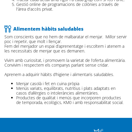
Gestió online de programacions de colònies a través de
l'àrea d'accès privat.
Alimentem hàbits saludables
Som conscients que no hem de malbaratar el menjar. Millor servir
poc i repetir, que molt i llençar.
Fem del menjador un espai d’aprenentatge i escoltem i atenem a
les necessitats de menjar que es demanen.
Vivim amb curiositat, i promovem la varietat de l’oferta alimentària.
Convivim i respectem els companys parlant sense cridar.
Aprenem a adquirir hàbits d’higiene i alimentaris saludables.
Menjar casolà i fet en cuina pròpia
Menús variats, equilibrats, nutritius i plats adaptats en
casos d’al·lèrgies o intoleràncies alimentàries.
Productes de qualitat i menús que incorporen productes
de temporada, ecològics, KM0 i amb responsabilitat social.