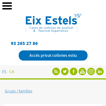
93 265 27 86
Accés privat colònies estiu
ES
CA
Grups i famílies