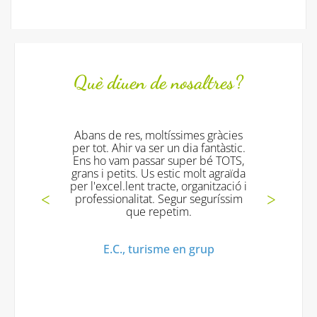
Què diuen de nosaltres?
Abans de res, moltíssimes gràcies
To
per tot. Ahir va ser un dia fantàstic.
exce
Ens ho vam passar super bé TOTS,
grans i petits. Us estic molt agraïda
per l'excel.lent tracte, organització i
Mª 
professionalitat. Segur seguríssim
que repetim.
E.C., turisme en grup