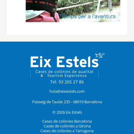
Tel. 93 265 27 86
hola@eixestels.com
Passeig de Taulat 235 - 08019 Barcelona
© 2026 Eix Estels
Cases de colònies Barcelona
Cases de colònies a Girona
Cases de colònies a Tarragona