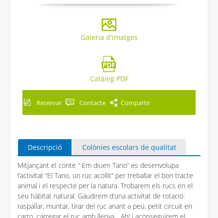
Galeria d'imatges
Catàleg PDF
Reservar
Contacte
Compartir
Descripció
Colònies escolars de qualitat
Mitjançant el conte “ Em diuen Tano” es desenvolupa
l’activitat “El Tano, un ruc acollit” per treballar el bon tracte
animal i el respecte per la natura. Trobarem els rucs en el
seu hàbitat natural. Gaudirem d’una activitat de rotació:
raspallar, muntar, tirar del ruc anant a peu, petit circuit en
carro, carregar el ruc amb llenya... Ah! i aconseguirem el