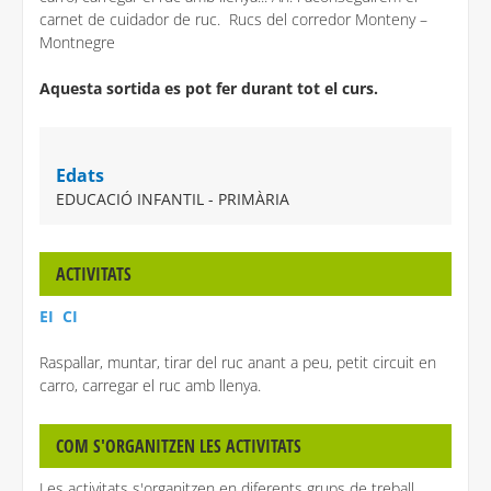
carnet de cuidador de ruc. Rucs del corredor Monteny –
Montnegre
Aquesta sortida es pot fer durant tot el curs.
Edats
EDUCACIÓ INFANTIL - PRIMÀRIA
ACTIVITATS
EI CI
Raspallar, muntar, tirar del ruc anant a peu, petit circuit en
carro, carregar el ruc amb llenya.
COM S'ORGANITZEN LES ACTIVITATS
Les activitats s'organitzen en diferents grups de treball.