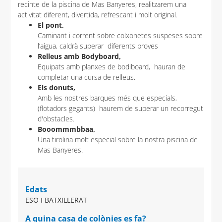
recinte de la piscina de Mas Banyeres, realitzarem una
activitat diferent, divertida, refrescant i molt original.
El pont,
Caminant i corrent sobre colxonetes suspeses sobre
l’aigua, caldrà superar diferents proves
Relleus amb Bodyboard,
Equipats amb planxes de bodiboard, hauran de
completar una cursa de relleus.
Els donuts,
Amb les nostres barques més que especials,
(flotadors gegants) haurem de superar un recorregut
d'obstacles.
Booommmbbaa,
Una tirolina molt especial sobre la nostra piscina de
Mas Banyeres.
Edats
ESO I BATXILLERAT
A quina casa de colònies es fa?