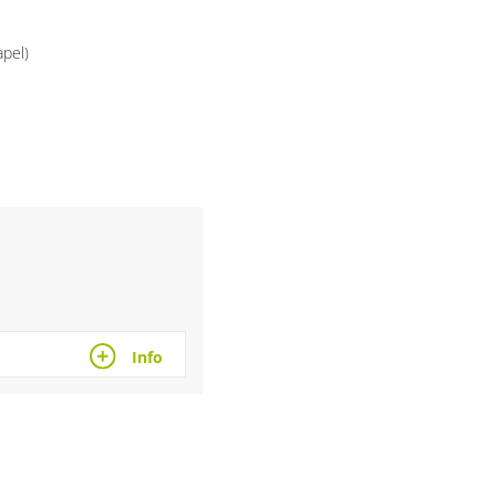
àpel)
Info