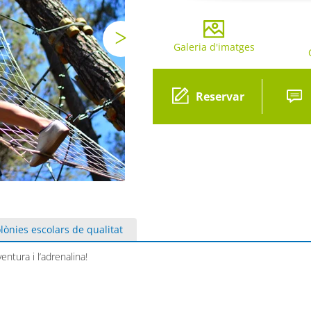
Galeria d'imatges
Gal
Reservar
lònies escolars de qualitat
entura i l’adrenalina!