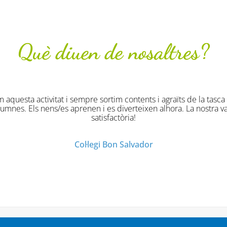
Què diuen de nosaltres?
àmiques han estat originals divertides i molt profitoses. Han ga
Col·legi Virgen de la Salud