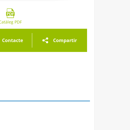
eria d'imatges
Galeria d'imatges
Galeria d'imatges
Catàleg PDF
Contacte
Compartir