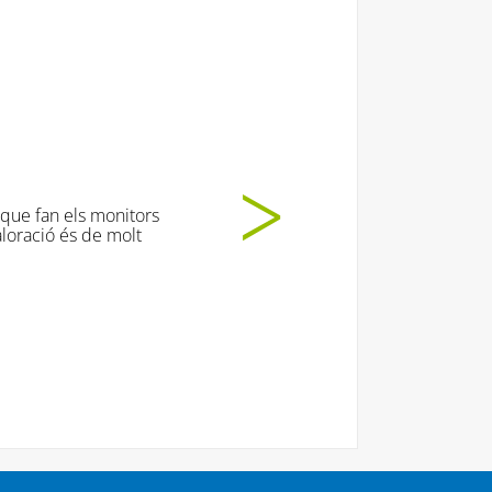
udit moooooolt!