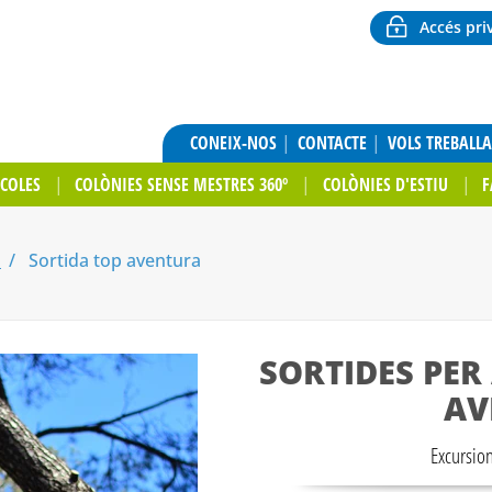
Accés pri
CONEIX-NOS
CONTACTE
VOLS TREBALL
SCOLES
COLÒNIES SENSE MESTRES 360º
COLÒNIES D'ESTIU
F
a
Sortida top aventura
SORTIDES PER
AV
Excursion