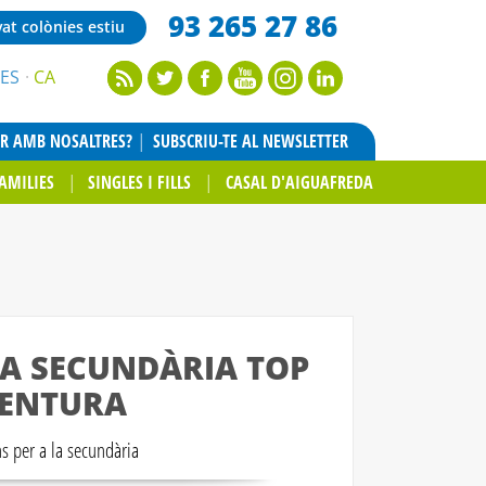
93 265 27 86
vat colònies estiu
ES
CA
AR AMB NOSALTRES?
SUBSCRIU-TE AL NEWSLETTER
AMILIES
SINGLES I FILLS
CASAL D'AIGUAFREDA
 A SECUNDÀRIA TOP
ENTURA
s per a la secundària