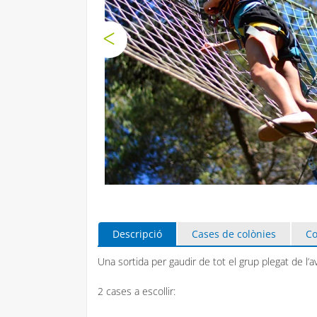
Descripció
Cases de colònies
Co
Una sortida per gaudir de tot el grup plegat de l’av
2 cases a escollir: