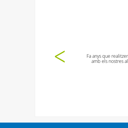
ors
Les din
t