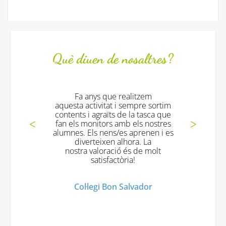
Què diuen de nosaltres?
nys que realitzem
Les dinàmiques han estat
tivitat i sempre sortim
divertides i molt profi
 agraïts de la tasca que
gaudit mooooool
nitors amb els nostres
ls nens/es aprenen i es
Col·legi Virgen de l
teixen alhora. La
valoració és de molt
satisfactòria!
legi Bon Salvador