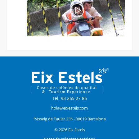
Tel. 93 265 27 86
hola@eixestels.com
Passeig de Taulat 235 - 08019 Barcelona
© 2026 Eix Estels
Cases de colònies Barcelona