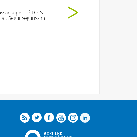
uper bé TOTS,
egur seguríssim