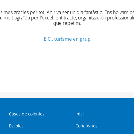
ràcies per tot. Ahir va ser un dia fantàstic. Ens ho vam passar s
agraïda per l'excel.lent tracte, organització i professionalitat. S
que repetim.
E.C., turisme en grup
Cases de colònies
Inici
Escoles
Coneix-nos