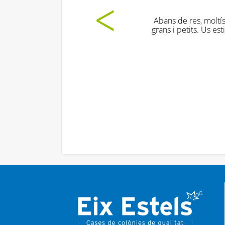
Abans de res, moltíssimes g
grans i petits. Us estic molt 