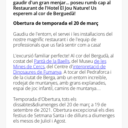
gaudir d'un gran menjar... poseu rumb cap al
Restaurant de l'Hotel El Jou Nature! Us
esperem al cor de Berguedà!
Obertura de temporada el 20 de març
Gaudiu de l'entorn, el servei i les instal·lacions del
nostre magnífic restaurant i de l'equip de
professionals que us farà sentir com a casa!
L'excursió familiar perfecte! Al cor del Bergudà, al
costat del
Pantà de la Baells
, del Museu
de les
Mines de Cercs
, del Centre d'
interpretació de
Dinosaures de Fumanya
. A tocar del Pedraforca i
de la ciutat de Berga, amb un entorn increible,
rodejat de muntanyes, amb grans explanades,
espai de joc infantil, camins de muntanya....
Temporada d'Obertura, tots els
dissabtes&diumenges del 20 de març a 19 de
setembre de 2021. Obertura excepcional els dies
festius de Setmana Santa i de dilluns a diumenges
els mesos de Juliol i Agost.