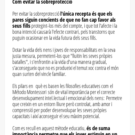
Com evitar la sobreprotecció
Per evitar la sobreprotecció
l'única recepta és que els
pares siguin concients de que no fan cap favor als
seus fills
protegint-los més del compte, i que tot l'afecte i la
bona intenció causarà l'efecte contrari, pels transtorns que
puguin ocasionar en la vida futura dels seus fills.
Dotar la vida dels nens i joves de responsabilitats en la seva
justa mesura, permetent-los que "lluitin les seves pròpies
batalles", i s'enfrontin a la vida d'una manera gradual,
s'aconsegueix que no es produeixi el temut xoc contra el món
quan surten del vincle familiar.
Els pilars en què es basen les filosofies educatives com el
Método Montessori són de vital importància per el correcte
desenvolupament intel.lectual i emocional dels nens: Permetre
que creixin en un entorn lliure però controlat, amb amor i
comprensió per poder desenvolupar les seves pròpies
capacitats i així aconseguir el seu màxim potencial.
Com es recull en aquest mètode educatiu,
és de suma
importància permetre que els joves estiguin en un