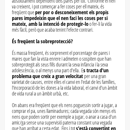
absolutament dependent dels pares per tot. Conforme el nen
va creixent, i pot començar a fer coses per ell mateix, és
freqüent que
per por o desconeixement els propis
pares impedeixin que el nen faci les coses per si
mateix, amb la intenció de protegir-lo
o fer-li la vida
més fàcil, però que acaba tenint l'efecte contrari.
És freqüent la sobreprotecció?
És massa freqüent, és sorprenent el porcentage de pares i
mares que fan la vista enrere i admeten o sospiten que han
sobreprotegit als seus fills durant la seva infància i la seva
adolescència, o al menys una part d'ella. E
s tracta d'un
problema que creix a gran velocitat
per una gran
varietat de causes, entre elles el canvi en l'edat de les famílies,
l'incorporació de les dones a la vida laboral, el canvi d'un àmbit
de vida rural a un àmbit urbà, etc.
On abans era freqüent que els nens poguessin sortir a jugar, a
comprar el pa, unes llaminadures; cada vegada són menys els
nens que poden sortir per exemple a jugar, o anar a casa d'un
amic/ga sense una supervisió paterna constant una vegada
que han arribat a certa edat. Fins i tot
s'està convertint en