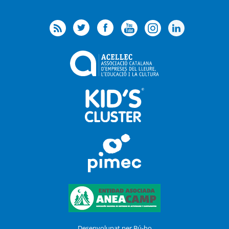
Desenvolupat per Bú-ho