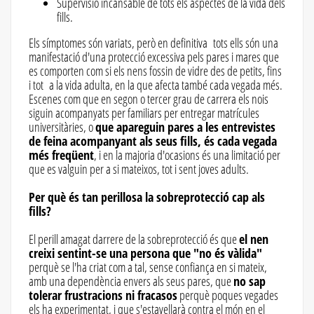
Supervisió incansable de tots els aspectes de la vida dels
fills.
Els símptomes són variats, però en definitiva tots ells són una
manifestació d'una protecció excessiva pels pares i mares que
es comporten com si els nens fossin de vidre des de petits, fins
i tot a la vida adulta, en la que afecta també cada vegada més.
Escenes com que en segon o tercer grau de carrera els nois
siguin acompanyats per familiars per entregar matrícules
universitàries, o
que apareguin pares a les entrevistes
de feina acompanyant als seus fills, és cada vegada
més freqüent
, i en la majoria d'ocasions és una limitació per
que es valguin per a si mateixos, tot i sent joves adults.
Per què és tan perillosa la sobreprotecció cap als
fills?
El perill amagat darrere de la sobreprotecció és que
el nen
creixi sentint-se una persona que "no és vàlida"
perquè se l'ha criat com a tal, sense confiança en si mateix,
amb una dependència envers als seus pares, que
no sap
tolerar frustracions ni fracasos
perquè poques vegades
els ha experimentat, i que s'estavellarà contra el món en el