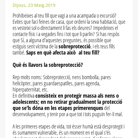
Dijous, 23 Maig 2019
Prohibeixes al teu fill que vagi a una acampada o excursió?
Evites que faci feines de casa, que ordeni la seva habitació, que
es vesteixi sol o directament li fas els deures? Impedeixes el
contacte físic i a vegades fins i tot que li parlin? Si has respòs
que Sí, a alguna d'aquestes preguntes, és possible que
estiguis sent víctima de la
sobreprotecció
, i els teus fills
també.
Saps en què afecta això al teu fill?
Què és llavors la sobreprotecció?
Rep molts noms: Sobreprotecció, nens bombolla, pares
helicòpter, pares guardaespatlles, pares agenda,
hiperpaternitat, etc.
En definitiva
consisteix en protegir massa als nens o
adolescents; en no retirar gradualment la protecció
que se'ls dóna en les etapes primerenques
del
desenvolupament, y tenir por a que tot i tots puguin fer-li mal.
A les primeres etapes de vida, tot ésser humà està desprotegit i
és sumament vulnerable, és un moment en el qual s'és