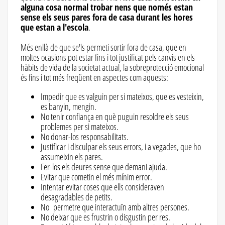
alguna cosa normal trobar nens que només estan
sense els seus pares fora de casa durant les hores
que estan a l'escola
.
Més enllà de que se'ls permeti sortir fora de casa, que en
moltes ocasions pot estar fins i tot justificat pels canvis en els
hàbits de vida de la societat actual, la sobreprotecció emocional
és fins i tot més freqüent en aspectes com aquests:
Impedir que es valguin per si mateixos, que es vesteixin,
es banyin, mengin.
No tenir confiança en què puguin resoldre els seus
problemes per si mateixos.
No donar-los responsabilitats.
Justificar i disculpar els seus errors, i a vegades, que ho
assumeixin els pares.
Fer-los els deures sense que demani ajuda.
Evitar que cometin el més mínim error.
Intentar evitar coses que ells consideraven
desagradables de petits.
No permetre que interactuïn amb altres persones.
No deixar que es frustrin o disgustin per res.