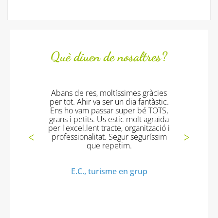
Què diuen de nosaltres?
e res, moltíssimes gràcies
Tot fantástic!!!! e
 Ahir va ser un dia fantàstic.
excelents!! i torna
vam passar super bé TOTS,
gràcies!
petits. Us estic molt agraïda
el.lent tracte, organització i
Mª Jesus V., Turi
ionalitat. Segur seguríssim
que repetim.
.C., turisme en grup