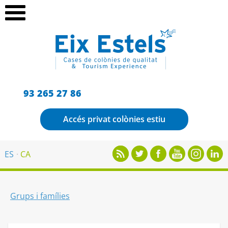
93 265 27 86
Accés privat colònies estiu
ES
CA
Grups i famílies