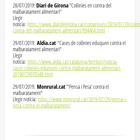
28/07/2019:
Diari de Girona
"Colònies en contra del
malbaratament alimentari"
Llegir
notícia:
https://www.diaridegirona.cat/comarques/2019/07/29/colon
contra-del-malbaratament-alimentari/994464.html
29/07/2019:
Aldia.cat
"Cases de colònies eduquen contra el
malbaratament alimentari"
Llegir
notícia:
https://www.aldia.cat/catalunya/territori/noticia-
cases-colonies-eduquen-contra-malbaratament-alimentari-
20190729070348.html
29/07/2019:
Monrural.cat
"‘Pensa i Pesa’ contra el
malbaratament"
Llegir notícia:
https://www.monrural.cat/2019/07/29/pensa-i-
pesa-contra-el-malbaratament/