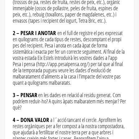
(trossos de pa, restes de fruita, restes de peix, etc.), orgànic
immenjable (ossos de pollastre, peles de fruita, espines de
peix, etc.), rebuig (tovallons, paper de magdalenes, etc.) i
envasos (tapes i recipient del iogurt, Tetra Bric, etc.).
2 – PESAR I ANOTAR
en el full de registre el pes expressat
en quilograms de cada tipus de restes, descomptant el propi
pes del recipient. Pesa i anota en cada àpat de forma
sistemàtica i exacta per fer un correcte seguiment. Al final de la
vostra estada Eix Estels introduirà les vostres dades a l’app
Pesa i pensa (http://app.pesaipensa.org/) per tal que al final
de la temporada pugueu veure les dades d’evolució de
malbaratament d’aliments a la casa i l’impacte del vostre pas
quant a quilograms malbaratats.
3 – PENSAR
en les dades en relació al residu generat. Com
podríem reduir-ho? A quins àpats malbaratem més menjar? Per
què?
4 – DONA VALOR
a l´acció tancant el cercle. Aprofitem les
restes orgàniques per a fer compost a la nostra compostadora,
que ajudarà a fertilitzar el nostre terra per a que arbres i
plantes creixin més fortes i sanes. Reaprofitem l’aigua