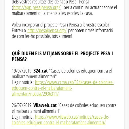
dels vostres resultats des de l’app Pesa i Pensa
(
http://app.pesaipensa.org/
), per a continuar actuant sobre el
malbaratament d´aliments a les escoles i a casa.
Voleu incorporar el projecte Pesa i Pensa a la vostra escola?
Entreu a
http://pesaipensa.org/
per obtenir més informació
de com fer-ho possible, tots sumem!
QUÈ DIUEN ELS MITJANS SOBRE EL PROJECTE PESA I
PENSA?
19/07/2019:
324.cat
"Cases de colònies eduquen contra el
malbaratament alimentari"
Llegir notícia:
https://www.ccma.cat/324/cases-de-colonies-
eduquen-contra-el-malbaratament-
alimentari/noticia/2936311/
26/07/2019:
Vilaweb.cat
"Cases de colònies eduquen contra
el malbaratament alimentari"
Llegir notícia:
https://www.vilaweb.cat/noticies/cases-de-
colonies-eduquen-contra-el-malbaratament-alimentari/