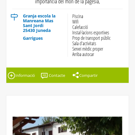
importància del món de la pagesia,
Granja escola la
Piscina
Manreana Mas
Wifi
Sant Jordi
Calefacció
25430 Juneda
Instal·lacions esportives
Prop de transport públic
Garrigues
Sala d'activitats
Servei mèdic proper
Arriba autocar
Informació
Contacte
Compartir