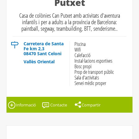
Putxet
Casa de colònies Can Putxet amb activitats d'aventura
infantils i per a adults a la província de Barcelona:
paintball, segway, teambuilding, BTT, senderisme..
Carretera de Santa
Piscina
Fe km 2,3
Wifi
08470 Sant Celoni
Calefacció
Instal·lacions esportives
Vallès Oriental
Bosc propi
Prop de transport públic
Sala d'activitats
Servei mèdic proper
Informació
Contacte
Compartir