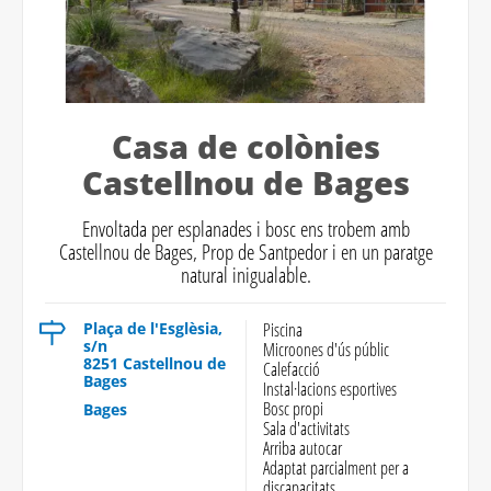
Casa de colònies
Castellnou de Bages
Envoltada per esplanades i bosc ens trobem amb
Castellnou de Bages, Prop de Santpedor i en un paratge
natural inigualable.
Plaça de l'Esglèsia,
Piscina
s/n
Microones d'ús públic
8251 Castellnou de
Calefacció
Bages
Instal·lacions esportives
Bosc propi
Bages
Sala d'activitats
Arriba autocar
Adaptat parcialment per a
discapacitats