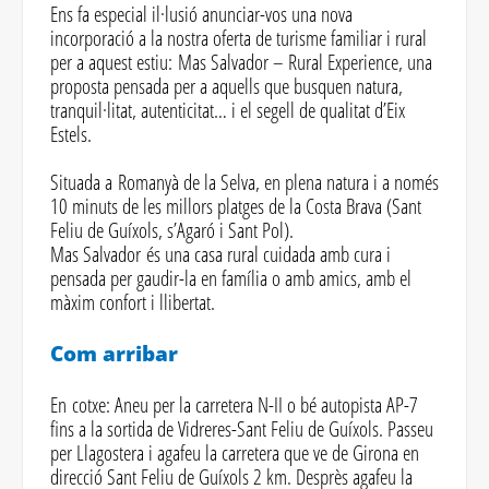
Ens fa especial il·lusió anunciar-vos una nova
incorporació a la nostra oferta de turisme familiar i rural
per a aquest estiu: Mas Salvador – Rural Experience, una
proposta pensada per a aquells que busquen natura,
tranquil·litat, autenticitat… i el segell de qualitat d’Eix
Estels.
Situada a Romanyà de la Selva, en plena natura i a només
10 minuts de les millors platges de la Costa Brava (Sant
Feliu de Guíxols, s’Agaró i Sant Pol).
Mas Salvador és una casa rural cuidada amb cura i
pensada per gaudir-la en família o amb amics, amb el
màxim confort i llibertat.
Com arribar
En cotxe: Aneu per la carretera N-II o bé autopista AP-7
fins a la sortida de Vidreres-Sant Feliu de Guíxols. Passeu
per Llagostera i agafeu la carretera que ve de Girona en
direcció Sant Feliu de Guíxols 2 km. Desprès agafeu la