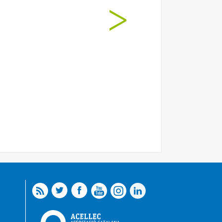
i tornarem!! moltes gràcies!!
 en grup