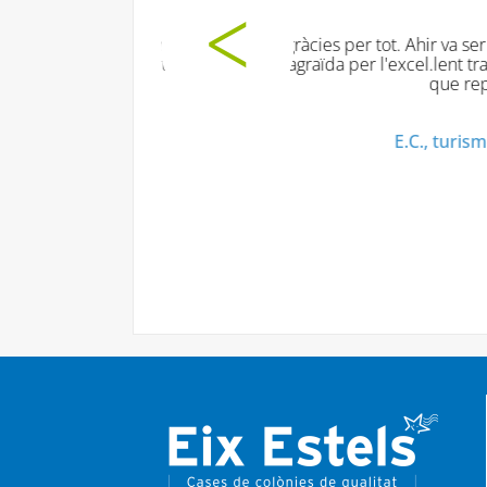
am passar super bé TOTS,
onalitat. Segur seguríssim