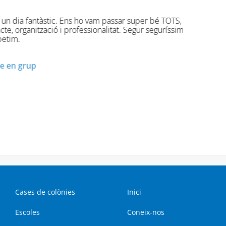
Tot fantástic!!!! els monitors excelents!! 
Mª Jesus V., Turisme
Cases de colònies
Inici
Escoles
Coneix-nos