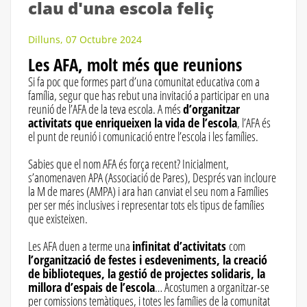
clau d'una escola feliç
Dilluns, 07 Octubre 2024
Les AFA, molt més que reunions
Si fa poc que formes part d’una comunitat educativa com a
família, segur que has rebut una invitació a participar en una
reunió de l’AFA de la teva escola. A més
d’organitzar
activitats que enriqueixen la vida de l’escola
, l’AFA és
el punt de reunió i comunicació entre l’escola i les famílies.
Sabies que el nom AFA és força recent? Inicialment,
s’anomenaven APA (Associació de Pares), Després van incloure
la M de mares (AMPA) i ara han canviat el seu nom a Famílies
per ser més inclusives i representar tots els tipus de famílies
que existeixen.
Les AFA duen a terme una
infinitat d’activitats
com
l’organització de festes i esdeveniments, la creació
de biblioteques, la gestió de projectes solidaris, la
millora d’espais de l’escola
… Acostumen a organitzar-se
per comissions temàtiques, i totes les famílies de la comunitat