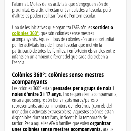
l’alumnat. Moltes de les activitats que s’engeguen són de
proximitat, és a dir, directament vinculades a l’escola, però
d’altres es poden realitzar fora de l’entorn escolar.
Una de les iniciatives que organitza l’AFA són les
sortides o
colònies 360º
, que són colònies sense mestres
acompanyants. Aquest tipus de colònies són una oportunitat
per fer activitats fora de l’horari escolar que motivin la
participació de totes les famílies, i enforteixin els vincles entre
infants en un ambient diferent del que cada dia troben a
l’escola.
Colònies 360°: colònies sense mestres
acompanyants
Les colònies 360° estan
pensades per a grups de nois i
noies d'entre 3 i 17 anys
, i no requereixen acompanyants,
encara que sempre són benvinguts mares/pares o
representants, així com monitors de referència (com els del
menjador o activitats extraescolars). Aquestes colònies estan
disponibles durant tot l'any, incloent-hi la temporada de
tardor. Per a aquelles AFA o famílies que volen
organitzar
unes colònies sense mestres acompanyants,
ara us