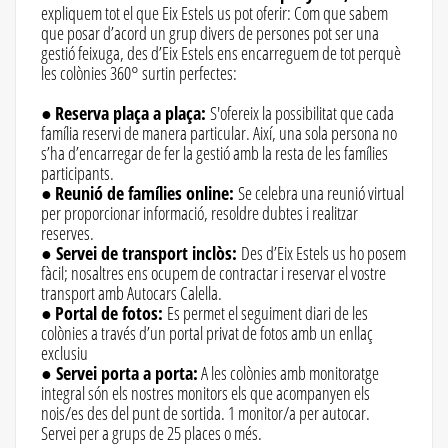
expliquem tot el que Eix Estels us pot oferir: Com que sabem
que posar d’acord un grup divers de persones pot ser una
gestió feixuga, des d’Eix Estels ens encarreguem de tot perquè
les colònies 360° surtin perfectes:
●
Reserva plaça a plaça:
S'ofereix la possibilitat que cada
família reservi de manera particular. Així, una sola persona no
s’ha d’encarregar de fer la gestió amb la resta de les famílies
participants.
●
Reunió de famílies online:
Se celebra una reunió virtual
per proporcionar informació, resoldre dubtes i realitzar
reserves.
●
Servei de transport inclòs:
Des d’Eix Estels us ho posem
fàcil; nosaltres ens ocupem de contractar i reservar el vostre
transport amb Autocars Calella.
●
Portal de fotos:
Es permet el seguiment diari de les
colònies a través d’un portal privat de fotos amb un enllaç
exclusiu
●
Servei porta a porta:
A les colònies amb monitoratge
integral són els nostres monitors els que acompanyen els
nois/es des del punt de sortida. 1 monitor/a per autocar.
Servei per a grups de 25 places o més.