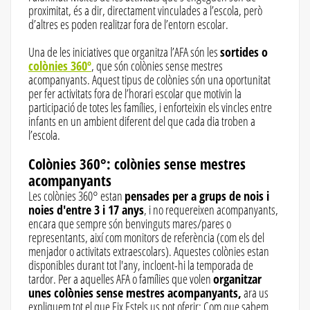
proximitat, és a dir, directament vinculades a l’escola, però
d’altres es poden realitzar fora de l’entorn escolar.
Una de les iniciatives que organitza l’AFA són les
sortides o
colònies 360º
, que són colònies sense mestres
acompanyants. Aquest tipus de colònies són una oportunitat
per fer activitats fora de l’horari escolar que motivin la
participació de totes les famílies, i enforteixin els vincles entre
infants en un ambient diferent del que cada dia troben a
l’escola.
Colònies 360°: colònies sense mestres
acompanyants
Les colònies 360° estan
pensades per a grups de nois i
noies d'entre 3 i 17 anys
, i no requereixen acompanyants,
encara que sempre són benvinguts mares/pares o
representants, així com monitors de referència (com els del
menjador o activitats extraescolars). Aquestes colònies estan
disponibles durant tot l'any, incloent-hi la temporada de
tardor. Per a aquelles AFA o famílies que volen
organitzar
unes colònies sense mestres acompanyants,
ara us
expliquem tot el que Eix Estels us pot oferir: Com que sabem