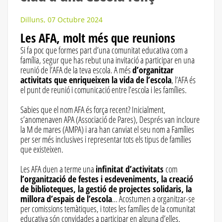
Dilluns, 07 Octubre 2024
Les AFA, molt més que reunions
Si fa poc que formes part d’una comunitat educativa com a
família, segur que has rebut una invitació a participar en una
reunió de l’AFA de la teva escola. A més
d’organitzar
activitats que enriqueixen la vida de l’escola
, l’AFA és
el punt de reunió i comunicació entre l’escola i les famílies.
Sabies que el nom AFA és força recent? Inicialment,
s’anomenaven APA (Associació de Pares), Després van incloure
la M de mares (AMPA) i ara han canviat el seu nom a Famílies
per ser més inclusives i representar tots els tipus de famílies
que existeixen.
Les AFA duen a terme una
infinitat d’activitats
com
l’organització de festes i esdeveniments, la creació
de biblioteques, la gestió de projectes solidaris, la
millora d’espais de l’escola
… Acostumen a organitzar-se
per comissions temàtiques, i totes les famílies de la comunitat
educativa són convidades a participar en alguna d’elles.