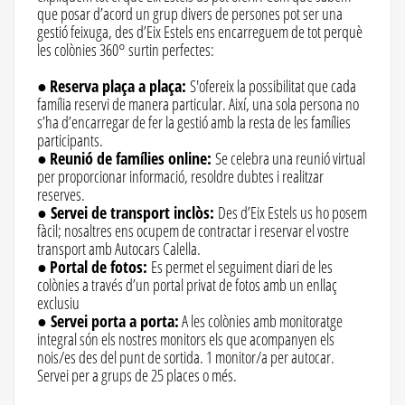
que posar d’acord un grup divers de persones pot ser una
gestió feixuga, des d’Eix Estels ens encarreguem de tot perquè
les colònies 360° surtin perfectes:
●
Reserva plaça a plaça:
S'ofereix la possibilitat que cada
família reservi de manera particular. Així, una sola persona no
s’ha d’encarregar de fer la gestió amb la resta de les famílies
participants.
●
Reunió de famílies online:
Se celebra una reunió virtual
per proporcionar informació, resoldre dubtes i realitzar
reserves.
●
Servei de transport inclòs:
Des d’Eix Estels us ho posem
fàcil; nosaltres ens ocupem de contractar i reservar el vostre
transport amb Autocars Calella.
●
Portal de fotos:
Es permet el seguiment diari de les
colònies a través d’un portal privat de fotos amb un enllaç
exclusiu
●
Servei porta a porta:
A les colònies amb monitoratge
integral són els nostres monitors els que acompanyen els
nois/es des del punt de sortida. 1 monitor/a per autocar.
Servei per a grups de 25 places o més.