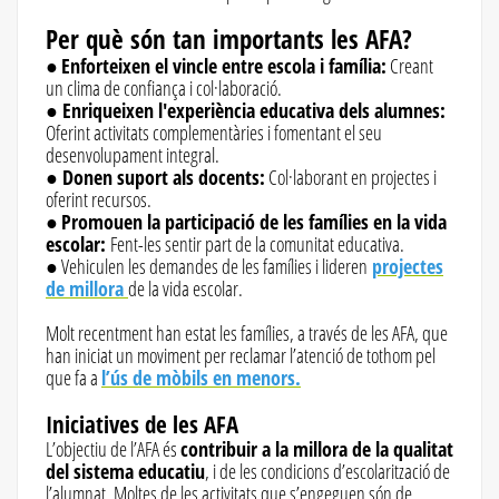
Per què són tan importants les AFA?
●
Enforteixen el vincle entre escola i família:
Creant
un clima de confiança i col·laboració.
●
Enriqueixen l'experiència educativa dels alumnes:
Oferint activitats complementàries i fomentant el seu
desenvolupament integral.
●
Donen suport als docents:
Col·laborant en projectes i
oferint recursos.
●
Promouen la participació de les famílies en la vida
escolar:
Fent-les sentir part de la comunitat educativa.
● Vehiculen les demandes de les famílies i lideren
projectes
de millora
de la vida escolar.
Molt recentment han estat les famílies, a través de les AFA, que
han iniciat un moviment per reclamar l’atenció de tothom pel
que fa a
l’ús de mòbils en menors.
Iniciatives de les AFA
L’objectiu de l’AFA és
contribuir a la millora de la qualitat
del sistema educatiu
, i de les condicions d’escolarització de
l’alumnat. Moltes de les activitats que s’engeguen són de