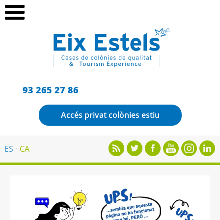
93 265 27 86
Accés privat colònies estiu
ES
CA