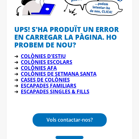
UPS! S'HA PRODUÏT UN ERROR
EN CARREGAR LA PÀGINA. HO
PROBEM DE NOU?
➜
COLÒNIES D'ESTIU
➜
COLÒNIES ESCOLARS
➜
COLÒNIES AFA
➜
COLÒNIES DE SETMANA SANTA
➜
CASES DE COLÒNIES
➜
ESCAPADES FAMILIARS
➜
ESCAPADES SINGLES & FILLS
Vols contactar-nos?