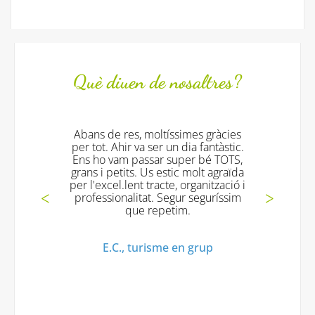
Què diuen de nosaltres?
 moltíssimes gràcies
Tot fantástic!!!! els moni
 ser un dia fantàstic.
excelents!! i tornarem!! m
ssar super bé TOTS,
gràcies!!
 Us estic molt agraïda
 tracte, organització i
Mª Jesus V., Turisme en
at. Segur seguríssim
 repetim.
urisme en grup