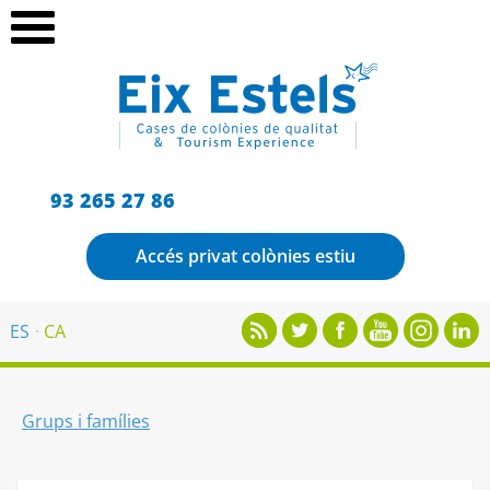
93 265 27 86
Accés privat colònies estiu
ES
CA
Grups i famílies