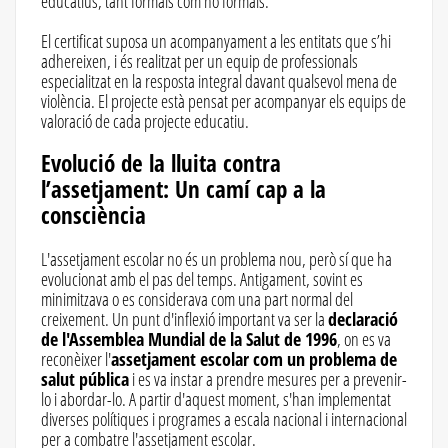
educatius, tant formals com no formals.
El certificat suposa un acompanyament a les entitats que s’hi
adhereixen, i és realitzat per un equip de professionals
especialitzat en la resposta integral davant qualsevol mena de
violència. El projecte està pensat per acompanyar els equips de
valoració de cada projecte educatiu.
Evolució de la lluita contra
l’assetjament: Un camí cap a la
consciència
L'assetjament escolar no és un problema nou, però sí que ha
evolucionat amb el pas del temps. Antigament, sovint es
minimitzava o es considerava com una part normal del
creixement. Un punt d'inflexió important va ser la
declaració
de l'Assemblea Mundial de la Salut de 1996
, on es va
reconèixer l'
assetjament escolar com un problema de
salut pública
i es va instar a prendre mesures per a prevenir-
lo i abordar-lo. A partir d'aquest moment, s'han implementat
diverses polítiques i programes a escala nacional i internacional
per a combatre l'assetjament escolar.