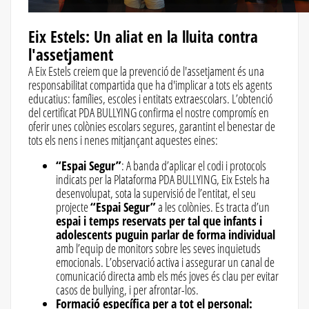
Eix Estels: Un aliat en la lluita contra
l'assetjament
A Eix Estels creiem que la prevenció de l'assetjament és una
responsabilitat compartida que ha d'implicar a tots els agents
educatius: famílies, escoles i entitats extraescolars. L’obtenció
del certificat PDA BULLYING confirma el nostre compromís en
oferir unes colònies escolars segures, garantint el benestar de
tots els nens i nenes mitjançant aquestes eines:
“Espai Segur”
: A banda d’aplicar el codi i protocols
indicats per la Plataforma PDA BULLYING, Eix Estels ha
desenvolupat, sota la supervisió de l’entitat, el seu
projecte
“Espai Segur”
a les colònies. Es tracta d’un
espai i temps reservats per tal que infants i
adolescents puguin parlar de forma individual
amb l’equip de monitors sobre les seves inquietuds
emocionals. L’observació activa i assegurar un canal de
comunicació directa amb els més joves és clau per evitar
casos de bullying, i per afrontar-los.
Formació específica per a tot el personal: