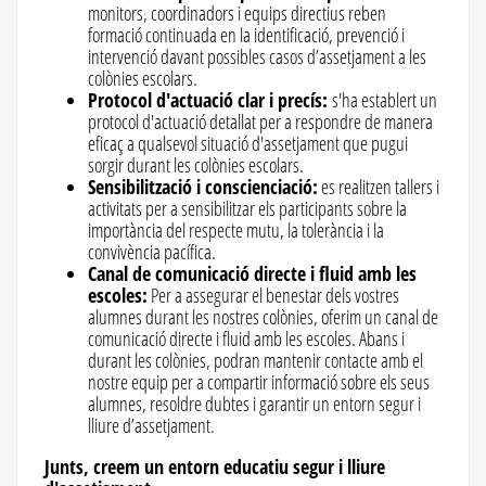
monitors, coordinadors i equips directius reben
formació continuada en la identificació, prevenció i
intervenció davant possibles casos d’assetjament a les
colònies escolars.
Protocol d'actuació clar i precís:
s'ha establert un
protocol d'actuació detallat per a respondre de manera
eficaç a qualsevol situació d'assetjament que pugui
sorgir durant les colònies escolars.
Sensibilització i conscienciació:
es realitzen tallers i
activitats per a sensibilitzar els participants sobre la
importància del respecte mutu, la tolerància i la
convivència pacífica.
Canal de comunicació directe i fluid amb les
escoles:
Per a assegurar el benestar dels vostres
alumnes durant les nostres colònies, oferim un canal de
comunicació directe i fluid amb les escoles. Abans i
durant les colònies, podran mantenir contacte amb el
nostre equip per a compartir informació sobre els seus
alumnes, resoldre dubtes i garantir un entorn segur i
lliure d’assetjament.
Junts, creem un entorn educatiu segur i lliure