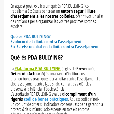
En aquest post, explicarem què és PDA BULLYING i com
treballem a Eix Estels per crear un
entorn segur i lliure
d'assetjament a les nostres colònies
, oferint-vos un aliat
de confiança per a organitzar les vostres pròximes sortides
escolars.
Què és PDA BULLYING?
Evolució de la lluita contra l’assetjament
Eix Estels: un aliat en la lluita contra l’assetjament
Què és PDA BULLYING?
La
Plataforma PDA BULLYING
(sigles de
Prevenció,
Detecció i Actuació
) és una xarxa d'institucions que
promou bones pràctiques per a lluitar contra l'assetjament i el
ciberassetjament entre iguals, així com altres violències
presents a la infància i l’adolescència.
L’acreditació PDA BULLYING avalua el
compliment d'un
rigorós
codi de bones pràctiques
. Aquest codi defineix
un conjunt de criteris i indicadors consensuats per a garantir la
protecció dels infants i adolescents en tots els entorns