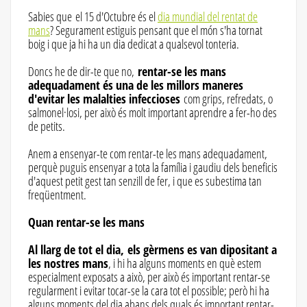
Sabies que el 15 d'Octubre és el
dia mundial del rentat de
mans
? Segurament estiguis pensant que el món s'ha tornat
boig i que ja hi ha un dia dedicat a qualsevol tonteria.
Doncs he de dir-te que no,
rentar-se les mans
adequadament és una de les millors maneres
d'evitar les malalties infeccioses
com grips, refredats, o
salmonel·losi, per això és molt important aprendre a fer-ho des
de petits.
Anem a ensenyar-te com rentar-te les mans adequadament,
perquè puguis ensenyar a tota la família i gaudiu dels beneficis
d'aquest petit gest tan senzill de fer, i que es subestima tan
freqüentment.
Quan rentar-se les mans
Al llarg de tot el dia, els gèrmens es van dipositant a
les nostres mans
, i hi ha alguns moments en què estem
especialment exposats a això, per això és important rentar-se
regularment i evitar tocar-se la cara tot el possible; però hi ha
alguns moments del dia abans dels quals és important rentar-